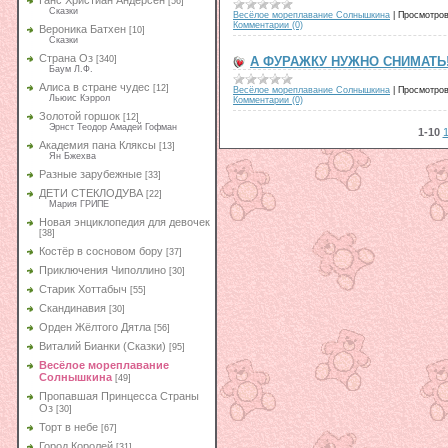
Ганс Христиан Андерсен
[56]
Сказки
Весёлое мореплавание Солнышкина
|
Просмотров
Комментарии (0)
Вероника Батхен
[10]
Сказки
Страна Оз
А ФУРАЖКУ НУЖНО СНИМАТЬ
[340]
Баум Л.Ф.
Алиса в стране чудес
[12]
Весёлое мореплавание Солнышкина
|
Просмотров
Льюис Кэррол
Комментарии (0)
Золотой горшок
[12]
Эрнст Теодор Амадей Гофман
1-10
1
Академия пана Кляксы
[13]
Ян Бжехва
Разные зарубежные
[33]
ДЕТИ СТЕКЛОДУВА
[22]
Мария ГРИПЕ
Новая энциклопедия для девочек
[38]
Костёр в сосновом бору
[37]
Приключения Чиполлино
[30]
Старик Хоттабыч
[55]
Скандинавия
[30]
Орден Жёлтого Дятла
[56]
Виталий Бианки (Сказки)
[95]
Весёлое мореплавание
Солнышкина
[49]
Пропавшая Принцесса Страны
Оз
[30]
Торт в небе
[67]
Город Королей
[31]