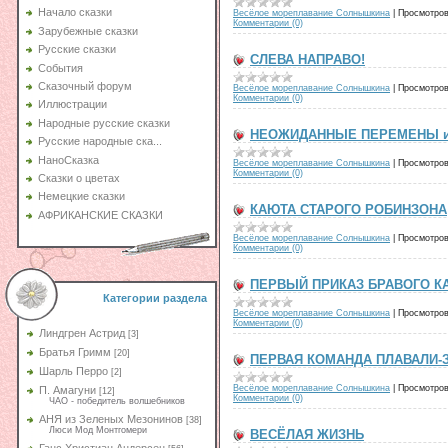
Начало сказки
Весёлое мореплавание Солнышкина
|
Просмотров
Комментарии (0)
Зарубежные сказки
Русские сказки
СЛЕВА НАПРАВО!
События
Сказочный форум
Весёлое мореплавание Солнышкина
|
Просмотров
Комментарии (0)
Иллюстрации
Народные русские сказки
НЕОЖИДАННЫЕ ПЕРЕМЕНЫ и 
Русские народные ска...
НаноСказка
Весёлое мореплавание Солнышкина
|
Просмотров
Комментарии (0)
Сказки о цветах
Немецкие сказки
КАЮТА СТАРОГО РОБИНЗОНА
АФРИКАНСКИЕ СКАЗКИ
Весёлое мореплавание Солнышкина
|
Просмотров
Комментарии (0)
ПЕРВЫЙ ПРИКАЗ БРАВОГО К
Категории раздела
Весёлое мореплавание Солнышкина
|
Просмотров
Комментарии (0)
Линдгрен Астрид
[3]
Братья Гримм
[20]
ПЕРВАЯ КОМАНДА ПЛАВАЛИ-
Шарль Перро
[2]
Весёлое мореплавание Солнышкина
|
Просмотров
П. Амагуни
[12]
Комментарии (0)
ЧАО - победитель волшебников
АНЯ из Зеленых Мезонинов
[38]
Люси Мод Монтгомери
ВЕСЁЛАЯ ЖИЗНЬ