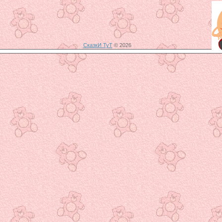
СказкИ ТуТ
© 2026