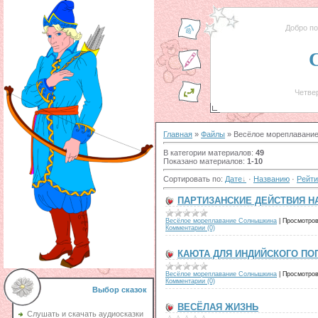
Добро п
Четвер
Главная
»
Файлы
» Весёлое мореплавани
В категории материалов
:
49
Показано материалов
:
1-10
Сортировать по
:
Дате
·
Названию
·
Рейти
ПАРТИЗАНСКИЕ ДЕЙСТВИЯ Н
Весёлое мореплавание Солнышкина
|
Просмотров
Комментарии (0)
КАЮТА ДЛЯ ИНДИЙСКОГО ПО
Весёлое мореплавание Солнышкина
|
Просмотров
Комментарии (0)
Выбор сказок
ВЕСЁЛАЯ ЖИЗНЬ
Слушать и скачать аудиосказки