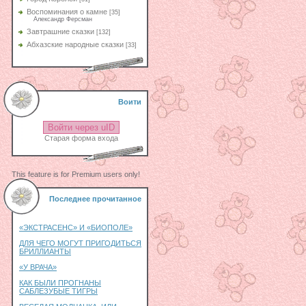
Воспоминания о камне
[35]
Александр Ферсман
Завтрашние сказки
[132]
Абхазские народные сказки
[33]
Воити
Войти через uID
Старая форма входа
This feature is for Premium users only!
Последнее прочитанное
«ЭКСТРАСЕНС» И «БИОПОЛЕ»
ДЛЯ ЧЕГО МОГУТ ПРИГОДИТЬСЯ
БРИЛЛИАНТЫ
«У ВРАЧА»
КАК БЫЛИ ПРОГНАНЫ
САБЛЕЗУБЫЕ ТИГРЫ