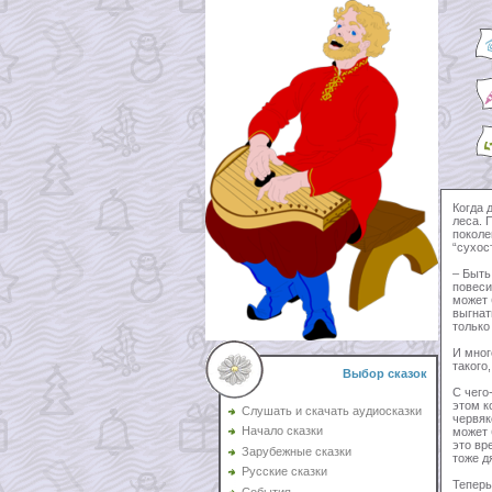
Когда 
леса. 
поколе
“сухос
– Быть
повеси
может 
выгнат
только
И мног
такого
Выбор сказок
С чего
этом к
Слушать и скачать аудиосказки
червяк
Начало сказки
может 
это вр
Зарубежные сказки
тоже д
Русские сказки
Теперь
События