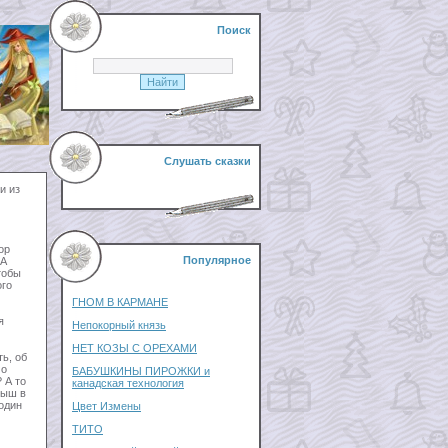
Поиск
Слушать сказки
и из
ор
Популярное
 А
тобы
ого
ГНОМ В КАРМАНЕ
я
Непокорный князь
НЕТ КОЗЫ С ОРЕХАМИ
ть, об
 о
БАБУШКИНЫ ПИРОЖКИ и
 А то
канадская технология
рыш в
 один
Цвет Измены
ТИТО