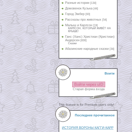
Разные истории
[134]
Домовенок Кузька
[44]
Город Эмбер
[93]
Рассказы про животных
[54]
Малыш и Карлсон
[74]
КАРЛСОН, КОТОРЫЙ ЖИВЁТ НА
КРЫШЕ!
Ганс (Ханс) Христиан (Кристиан)
Андерсен
[830]
Сказки
Абазинские народные сказки
[34]
Воити
Войти через uID
Старая форма входа
This feature is for Premium users only!
Последнее прочитанное
ИСТОРИЯ ВОРОНЫ КАГГИ-КАРР