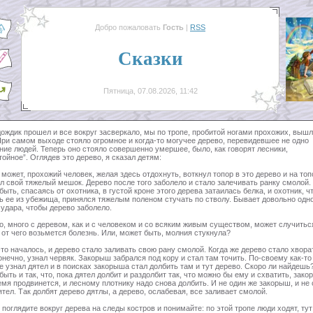
Добро пожаловать
Гость
|
RSS
Сказки
Пятница, 07.08.2026, 11:42
дождик прошел и все вокруг засверкало, мы по тропе, пробитой ногами прохожих, вышл
При самом выходе стояло огромное и когда-то могучее дерево, перевидевшее не одно
ние людей. Теперь оно стояло совершенно умершее, было, как говорят лесники,
тойное”. Оглядев это дерево, я сказал детям:
 может, прохожий человек, желая здесь отдохнуть, воткнул топор в это дерево и на топ
л свой тяжелый мешок. Дерево после того заболело и стало залечивать ранку смолой.
быть, спасаясь от охотника, в густой кроне этого дерева затаилась белка, и охотник, ч
ь ее из убежища, принялся тяжелым поленом стучать по стволу. Бывает довольно одн
 удара, чтобы дерево заболело.
о, много с деревом, как и с человеком и со всяким живым существом, может случитьс
, от чего возьмется болезнь. Или, может быть, молния стукнула?
-то началось, и дерево стало заливать свою рану смолой. Когда же дерево стало хвора
онечно, узнал червяк. Закорыш забрался под кору и стал там точить. По-своему как-то
е узнал дятел и в поисках закорыша стал долбить там и тут дерево. Скоро ли найдешь?
быть и так, что, пока дятел долбит и раздолбит так, что можно бы ему и схватить, зако
емя продвинется, и лесному плотнику надо снова долбить. И не один же закорыш, и не
ятел. Так долбят дерево дятлы, а дерево, ослабевая, все заливает смолой.
 поглядите вокруг дерева на следы костров и понимайте: по этой тропе люди ходят, тут