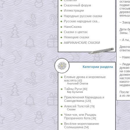
остана
поджиг
Сказочный форум
стесыв
Иллюстрации
дерево
меньше
Народные русские сказки
Русские народные ска...
– Зако
НаноСказка
Дети б
Сказки о цветах
Зины. 
Немецкие сказки
– А ты
АФРИКАНСКИЕ СКАЗКИ
Девочк
ответи
– Наве
– Люди
Категории раздела
думаю 
ни сов
должен
Еловые дрова и мороженые
настоя
маслята
[43]
какого
Анатолий Онегов
недавн
Тайны Руси
[80]
После 
Кир Булычев
а из л
Приключения Карандаша и
Самоделкина
[120]
Алексей Толстой
[79]
Сказки
Чоки-чок, или Рыцарь
Прозрачного Кота
[36]
Весёлое мореплавание
Солнышкина
[54]