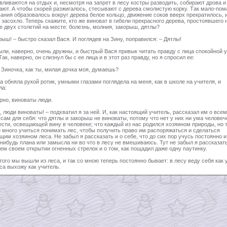
вливаются на отдых и, несмотря на запрет в лесу костры разводить, собирают дрова и
ают. А чтобы скорей разжигалось, стесывают с дерева смолистую корку. Так мало-пом
ания образовалось вокруг дерева белое кольцо, движение соков вверх прекратилось, 
 засохло. Теперь скажите, кто же виноват в гибели прекрасного дерева, простоявшего 
 двух столетий на месте: болезнь, молния, закорыш, дятлы?
рыш! – быстро сказал Вася. И поглядев на Зину, поправился: – Дятлы!
ыли, наверно, очень дружны, и быстрый Вася привык читать правду с лица спокойной
Так, наверно, он слизнул бы с ее лица и в этот раз правду, но я спросил ее:
, Зиночка, как ты, милая дочка моя, думаешь?
а обняла рукой ротик, умными глазами поглядела на меня, как в школе на учителя, и
ла:
рно, виноваты люди.
, люди виноваты! – подхватил я за ней. И, как настоящий учитель, рассказал им о всем,
сам для себя: что дятлы и закорыш не виноваты, потому что нет у них ни ума человеч
ести, освещающей вину в человеке; что каждый из нас родился хозяином природы, но 
 много учиться понимать лес, чтобы получить право им распоряжаться и сделаться
щим хозяином леса. Не забыл я рассказать и о себе, что до сих пор учусь постоянно и
-нибудь плана или замысла ни во что в лесу не вмешиваюсь. Тут не забыл я рассказать
ем своем открытии огненных стрелок и о том, как пощадил даже одну паутинку.
того мы вышли из леса, и так со мною теперь постоянно бывает: в лесу веду себя как 
еса выхожу как учитель.