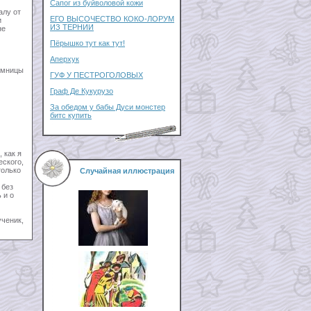
Сапог из буйволовой кожи
алу от
ЕГО ВЫСОЧЕСТВО КОКО-ЛОРУМ
и
ИЗ ТЕРНИИ
не
Пёрышко тут как тут!
Аперхук
 умницы
ГУФ У ПЕСТРОГОЛОВЫХ
Граф Де Кукурузо
За обедом у бабы Дуси монстер
битс купить
 как я
еского,
только
Случайная иллюстрация
 без
 и о
ученик,