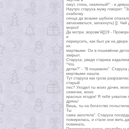
омут, сгинь, окаянный!" - и деву
Наутро старуха мужу говорит: "З
охабочку
сенца да возьми шубное опахало[
запахиваться, запахнуть).]]. Ча
мороз!
Да мотри, ворове'й[[19 - Проворн
и
перекусить, как был уж на дворе
их
мертвыми. Он в пошевёнки деток
закрыл.
Старуха, увидя старика издалека
"Что
детки?" - "В пошевнях". Старуха
мертвыми нашла.
Тут старуха как гроза разразила
старый
пес? Уходил ты моих дочек, мои
семечек, моих
красных ягодок! Я тебя ухватом 
дрянь!
Вишь, ты на богатство польстила
Ты
сама захотела". Старуха посерд
помирилась, и стали они жить да
поминать.
Присватался сусед, свадебку сы