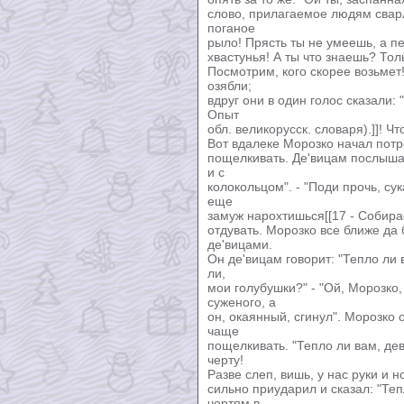
слово, прилагаемое людям сварл
поганое
рыло! Прясть ты не умеешь, а пе
хвастунья! А ты что знаешь? Тол
Посмотрим, кого скорее возьмет!
озябли;
вдруг они в один голос сказали:
Опыт
обл. великорусск. словаря).]]! Ч
Вот вдалеке Морозко начал потре
пощелкивать. Де'вицам послышало
и с
колокольцом". - "Поди прочь, сук
еще
замуж нарохтишься[[17 - Собирае
отдувать. Морозко все ближе да 
де'вицами.
Он де'вицам говорит: "Тепло ли
ли,
мои голубушки?" - "Ой, Морозко
суженого, а
он, окаянный, сгинул". Морозко 
чаще
пощелкивать. "Тепло ли вам, дев
черту!
Разве слеп, вишь, у нас руки и 
сильно приударил и сказал: "Теп
чертям в