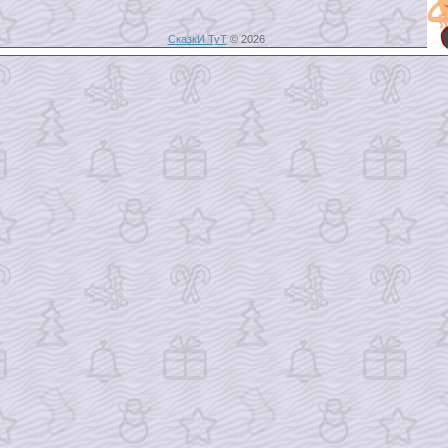
СказкИ ТуТ
© 2026