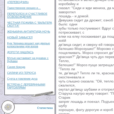
«ПЕРЕВОДЧИК»
коробейку и
сказал: "Сиди и жди жениха, да 
Таинственное окошко и…
заворотил
ПЕРЕПОЛОХ И СЧАСТЛИВОЕ
лошадь - и домой.
ОСВОБОЖДЕНИЕ
Девушка сидит да дрожит; озноб 
ЧЕСТНАЯ ПОЖИВА С “ВАЛЬТЕРА
было: одни
СКОТТА”
зубы только постукивают. Вдруг
ЖЕНЬКИНА АНТАРКТИДА НОЧЬ
потрескивает, с
елки на елку поскакивает да пощ
НОВЫЙ ЗАМЫСЕЛ
коёй
Кум Черника вешает над дверью
де'вица сидит, и сверху ей говори
колокольчики для воров
батюшко-Морозушко!" Морозко ст
ДОРОТИ НАШЛАСЬ
пощелкивать. Мороз спросил де'в
красная?" Де'вица чуть дух пере
Мэтью настаивает на рукавах с
Тепло,
буфами
батюшко!" Мороз пуще затрещал 
Синяя борода
"Тепло ли
те, де'вица? Тепло ли те, красн
СИЛАЧИ ИЗ ГЕРКУСА
окостеневала и
Суета и томление духа
чуть слышно сказала: "Ой, тепло
ВСТРЕЧА С ДЕРЕВЯННЫМИ
сжалился,
ГАРГОЙЛЯМИ
окутал де'вицу шубами и отогре
Старуха наутро мужу говорит: "
Старик
запряг лошадь и поехал. Подъех
шубу
Статистика
хорошую, фату дорогую и короб 
старик