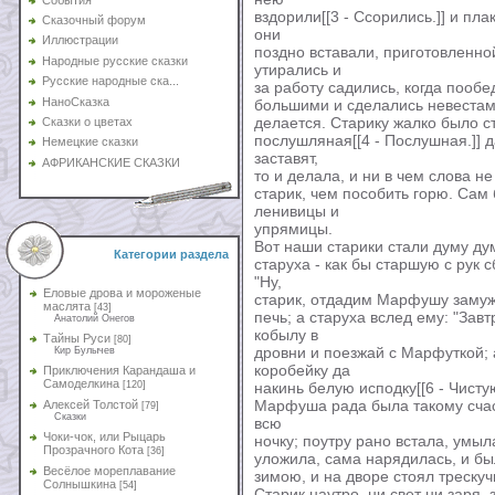
вздорили[[3 - Ссорились.]] и пл
Сказочный форум
они
Иллюстрации
поздно вставали, приготовленн
Народные русские сказки
утирались и
Русские народные ска...
за работу садились, когда пообе
НаноСказка
большими и сделались невестами
делается. Старику жалко было с
Сказки о цветах
послушляная[[4 - Послушная.]] 
Немецкие сказки
заставят,
АФРИКАНСКИЕ СКАЗКИ
то и делала, и ни в чем слова не
старик, чем пособить горю. Сам 
ленивицы и
упрямицы.
Вот наши старики стали думу дум
Категории раздела
старуха - как бы старшую с рук 
"Ну,
Еловые дрова и мороженые
старик, отдадим Марфушу замуж".
маслята
[43]
печь; а старуха вслед ему: "Завт
Анатолий Онегов
кобылу в
Тайны Руси
[80]
дровни и поезжай с Марфуткой; 
Кир Булычев
коробейку да
Приключения Карандаша и
Самоделкина
[120]
накинь белую исподку[[6 - Чистую
Марфуша рада была такому счасть
Алексей Толстой
[79]
Сказки
всю
Чоки-чок, или Рыцарь
ночку; поутру рано встала, умыл
Прозрачного Кота
[36]
уложила, сама нарядилась, и был
Весёлое мореплавание
зимою, и на дворе стоял трескуч
Солнышкина
[54]
Старик наутро, ни свет ни заря, 