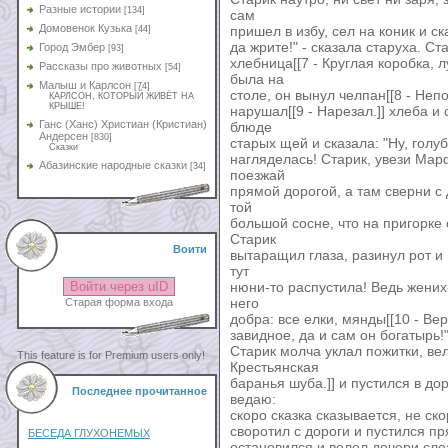
Разные истории
[134]
сам
Домовенок Кузька
пришел в избу, сел на коник и ска
[44]
да жрите!" - сказала старуха. Ст
Город Эмбер
[93]
хлебница[[7 - Круглая коробка, 
Рассказы про животных
[54]
была на
Малыш и Карлсон
[74]
столе, он вынул челпан[[8 - Непо
КАРЛСОН, КОТОРЫЙ ЖИВЁТ НА
КРЫШЕ!
нарушал[[9 - Нарезал.]] хлеба и
Ганс (Ханс) Христиан (Кристиан)
блюде
Андерсен
[830]
старых щей и сказала: "Ну, голу
Сказки
нагляделась! Старик, увези Марф
Абазинские народные сказки
[34]
поезжай
прямой дорогой, а там сверни с 
той
большой сосне, что на пригорке 
Старик
Воити
вытаращил глаза, разинул рот и 
тут
Войти через uID
нюни-то распустила! Ведь жених-
него
Старая форма входа
добра: все елки, мянды[[10 - Вер
завидное, да и сам он богатырь!
Старик молча уклал пожитки, вел
This feature is for Premium users only!
Крестьянская
баранья шуба.]] и пустился в дор
Последнее прочитанное
ведаю:
скоро сказка сказывается, не ск
своротил с дороги и пустился пр
БЕСЕДА ГЛУХОНЕМЫХ
остановился и велел дочери сле