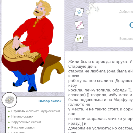
Добро п
Воскресе
Жили-были старик да старуха. У
Старшую дочь
старуха не любила (она была ей
и всю
работу на нее свалила. Девушка
избу
носила, печку топила, обряды[[1
словаря).]] творила, избу мела и
была недовольна и на Марфушу в
Выбор сказок
голик-то не
у места, и не так-то стоит, и со
Слушать и скачать аудиосказки
она
Начало сказки
всячески старалась мачехе уноро
Зарубежные сказки
нраву.]] и
дочерям ее услужить; но сестры
Русские сказки
нею
События