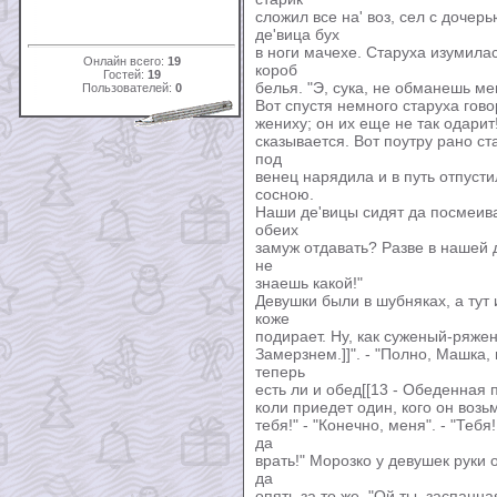
сложил все на' воз, сел с дочер
де'вица бух
в ноги мачехе. Старуха изумилас
Онлайн всего:
19
короб
Гостей:
19
белья. "Э, сука, не обманешь ме
Пользователей:
0
Вот спустя немного старуха гово
жениху; он их еще не так одарит
сказывается. Вот поутру рано ст
под
венец нарядила и в путь отпусти
сосною.
Наши де'вицы сидят да посмеива
обеих
замуж отдавать? Разве в нашей д
не
знаешь какой!"
Девушки были в шубняках, а тут 
коже
подирает. Ну, как суженый-ряжен
Замерзнем.]]". - "Полно, Машка,
теперь
есть ли и обед[[13 - Обеденная п
коли приедет один, кого он возьм
тебя!" - "Конечно, меня". - "Тебя
да
врать!" Морозко у девушек руки 
да
опять за то же. "Ой ты, заспанн