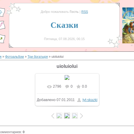
Добро пожаловать
Гость
|
RSS
Сказки
Пятница, 07.08.2026, 06:15
я
»
Фотоальбом
»
Три богатыря
» uioluiolui
uioluiolui
2796
0
0.0
Добавлено
07.01.2011
tyt-skazki
комментариев
:
0