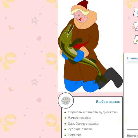
Главна
Выбор сказок
Слушать и скачать аудиосказки
Начало сказки
Зарубежные сказки
Русские сказки
События
Всего 