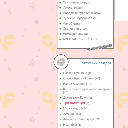
Сказочный форум
Иллюстрации
Народные русские сказки
Русские народные ска...
НаноСказка
Сказки о цветах
Немецкие сказки
АФРИКАНСКИЕ СКАЗКИ
Категории раздела
Сказки Пушкина
[111]
Сказки Братья Гримм
[65]
Басни Крылова
[111]
Карлсон который живет на крыше
[42]
Домовенок Кузя
[82]
Три богатыря
[71]
Микки маус
[45]
Алладин
[60]
Aлиса в стране чудес
[32]
Незнайка
[40]