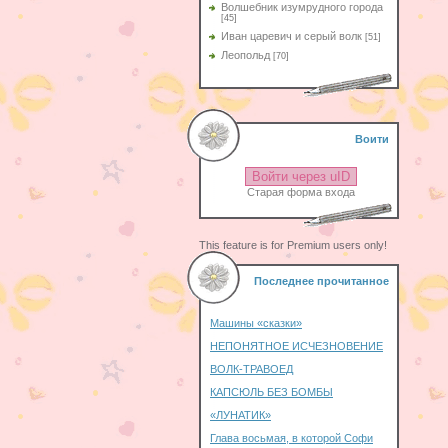
Волшебник изумрудного города
[45]
Иван царевич и серый волк
[51]
Леопольд
[70]
Воити
Войти через uID
Старая форма входа
This feature is for Premium users only!
Последнее прочитанное
Машины «сказки»
НЕПОНЯТНОЕ ИСЧЕЗНОВЕНИЕ
ВОЛК-ТРАВОЕД
КАПСЮЛЬ БЕЗ БОМБЫ
«ЛУНАТИК»
Глава восьмая, в которой Софи