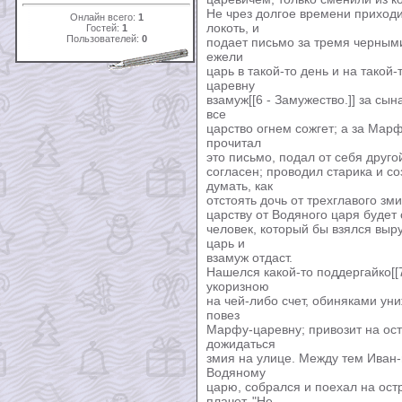
Не чрез долгое времени приходи
Онлайн всего:
1
локоть, и
Гостей:
1
Пользователей:
0
подает письмо за тремя черными
ежели
царь в такой-то день и на такой
царевну
взамуж[[6 - Замужество.]] за сы
все
царство огнем сожгет; а за Мар
прочитал
это письмо, подал от себя друго
согласен; проводил старика и с
думать, как
отстоять дочь от трехглавого зм
царству от Водяного царя будет 
человек, который бы взялся выр
царь и
взамуж отдаст.
Нашелся какой-то поддергайко[[7
укоризною
на чей-либо счет, обиняками униж
повез
Марфу-царевну; привозит на остр
дожидаться
змия на улице. Между тем Иван-
Водяному
царю, собрался и поехал на ост
плачет. "Не