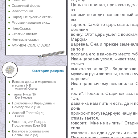
Царь его принял, приказал сдел
Сказочный форум
за
Иллюстрации
конями не ходит; конюшенный ст
Народные русские сказки
все
Русские народные ска...
терпел. Какой-то царь сватал цар
НаноСказка
объявил
войну. Этот царь ушел с войскам
Сказки о цветах
Марфа-
Немецкие сказки
царевна. Она и прежде замечала
АФРИКАНСКИЕ СКАЗКИ
за то и
послала его в какое-то место гу
Иван-царевич уехал, живет там, 
только
выехал за жи'ло[[2 - За деревню и
Категории раздела
мужичок руки железны, голова чу
царевич!"
Еловые дрова и мороженые
Иван-царевич ему поклонился. Ст
маслята
[43]
в
Анатолий Онегов
гости". Поехали. Старичок ввел 
Тайны Руси
[80]
"Эй,
Кир Булычев
давай-ка нам пить и есть, да и 
Приключения Карандаша и
Самоделкина
[120]
дочь
приносит полуведерную чашу ви
Алексей Толстой
[79]
Сказки
отказывается,
Чоки-чок, или Рыцарь
говорит: "Мне не выпить!" Старик
Прозрачного Кота
[36]
сила
Весёлое мореплавание
взялася - на один дух так и выпи
Солнышкина
[54]
Потом старик созвал его разгуля