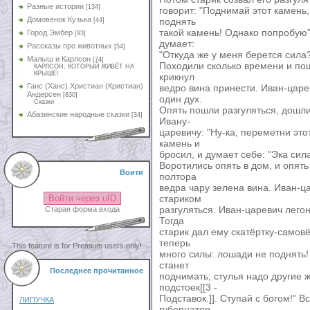
Разные истории
[134]
говорит: "Поднимай этот камень,
Домовенок Кузька
поднять
[44]
такой камень! Однако попробую".
Город Эмбер
[93]
думает:
Рассказы про животных
[54]
"Откуда же у меня берется сила?
Малыш и Карлсон
[74]
Походили сколько времени и пош
КАРЛСОН, КОТОРЫЙ ЖИВЁТ НА
КРЫШЕ!
крикнул
Ганс (Ханс) Христиан (Кристиан)
ведро вина принести. Иван-царе
Андерсен
[830]
один дух.
Сказки
Опять пошли разгуляться, дошли
Абазинские народные сказки
[34]
Ивану-
царевичу: "Ну-ка, переметни это
камень и
бросил, и думает себе: "Эка сила
Воротились опять в дом, и опят
Воити
полтора
ведра чару зелена вина. Иван-ц
Войти через uID
стариком
разгуляться. Иван-царевич лего
Старая форма входа
Тогда
старик дал ему скатёртку-самовёр
теперь
This feature is for Premium users only!
много силы: лошади не поднять!
станет
Последнее прочитанное
поднимать; стулья надо другие 
подстоек[[3 -
Подставок.]]. Ступай с богом!" В
ЛИПУЧКА
губернатор