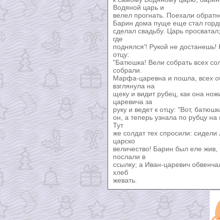
Водяной царь и
велел прогнать. Поехали обратн
Барин дома пуще еще стал гордит
сделал свадьбу. Царь просватал;
где
поднялся'! Рукой не достанешь! 
отцу:
"Батюшка! Вели собрать всех сол
собрали.
Марфа-царевна и пошла, всех о
взглянула на
щеку и видит рубец, как она нож
царевича за
руку и ведет к отцу: "Вот, батюшк
он, а теперь узнала по рубцу на
Тут
же солдат тех спросили: сидели 
царско
величество! Барин был еле жив, 
послали в
ссылку; а Иван-царевич обвенча
хлеб
жевать.