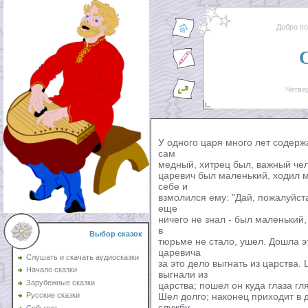
Добро п
Четвер
У одного царя много лет содерж
сам
медный, хитрец был, важный чело
царевич был маленький, ходил м
себе и
взмолился ему: "Дай, пожалуйст
еще
ничего не знал - был маленький,
в
Выбор сказок
тюрьме не стало, ушел. Дошла эт
царевича
Слушать и скачать аудиосказки
за это дело выгнать из царства.
Начало сказки
выгнали из
Зарубежные сказки
царства; пошел он куда глаза гля
Шел долго; наконец приходит в д
Русские сказки
службу.
События