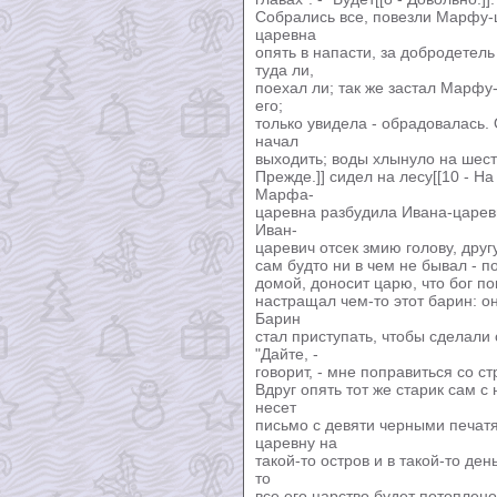
Собрались все, повезли Марфу-ц
царевна
опять в напасти, за добродетель
туда ли,
поехал ли; так же застал Марфу-
его;
только увидела - обрадовалась. 
начал
выходить; воды хлынуло на шест
Прежде.]] сидел на лесу[[10 - На
Марфа-
царевна разбудила Ивана-цареви
Иван-
царевич отсек змию голову, другу
сам будто ни в чем не бывал - п
домой, доносит царю, что бог по
настращал чем-то этот барин: он
Барин
стал приступать, чтобы сделали
"Дайте, -
говорит, - мне поправиться со стр
Вдруг опять тот же старик сам с 
несет
письмо с девяти черными печат
царевну на
такой-то остров и в такой-то де
то
все его царство будет потоплено