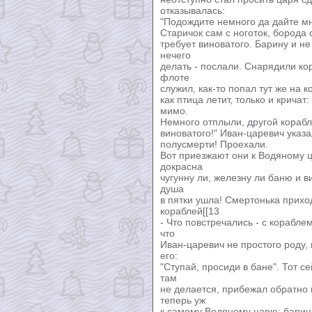
отказывалась:
"Подождите немного да дайте мне
Старичок сам с ноготок, борода 
требует виноватого. Барину и н
нечего
делать - послали. Снарядили кор
флоте
служил, как-то попал тут же на к
как птица летит, только и кричат
мимо.
Немного отплыли, другой корабль
виноватого!" Иван-царевич указа
полусмерти! Проехали.
Вот приезжают они к Водяному 
докрасна
чугунну ли, железну ли баню и в
душа
в пятки ушла! Смертонька приход
кораблей[[13
- Что повстречались - с кораблем
что
Иван-царевич не простого роду, 
его:
"Ступай, просиди в бане". Тот се
там
не делается, прибежал обратно 
теперь уж
к самому Водяному царю; барина