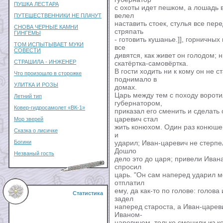
ПУШКА ЛЕСТАРА
с охоты идет пешком, а лошадь 
велел
ПУТЕШЕСТВЕННИКИ НЕ ПЛАЧУТ
наставить стоек, стулья все пере
СНОВА ЧЕРНЫЕ КАМНИ
стряпать
ГИНГЕМЫ
- готовить кушанье.]], горничных
ТОМ ИСПЫТЫВАЕТ МУКИ
все
СОВЕСТИ
дивятся, как живет он голодом; 
СТРАШИЛА - ИНЖЕНЕР
скатёртка-самовёртка.
В гости ходить ни к кому он не с
Что произошло в сторожке
поднимало в
УЛИТКА И РОЗЫ
домах.
Царь между тем с походу вороти
Летний тип
губернатором,
Ковер-гидросамолет «ВК-1»
приказал его сменить и сделать 
царевич стал
Мор зверей
жить конюхом. Один раз конюшен
Сказка о лисичке
и
Богини
ударил; Иван-царевич не стерпел,
Дошло
Незваный гость
дело это до царя; привели Ивана
спросил
царь. "Он сам наперед ударил мен
отплатил
ему, да как-то по голове: голова
Статистика
задел
наперед староста, а Иван-царев
Иваном-
царевичем, только сменили из ко