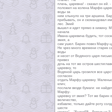
плачь, царевна! - сказал он ей. -
положил на колена Марфе-царевн
воды за
ним хлынуло на три аршина. Бар
прибывать, он и скомандовал им
лес. Змий
вышел и идет прямо в хижину. М
начала
Ивана-царевича будить; тот соск
змия, а
сам ушел. Барин повез Марфу-ца
Не чрез много времени старик са
воды
и несет от Водяного царя письм
привез
дочь на тот же остров шестигла
царевну, то
Водяной царь грозился все царст
согласен
отдать Марфу-царевну. Маленьки
клич;
послали везде бумаги: не найдет
Марфу-
царевну от змия? Тот же барин о
величество,
избавлю; только дайте роту солд
шести
главах". - "Будет[[8 - Довольно.]]