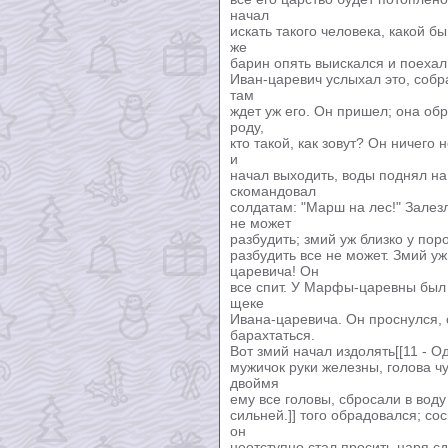
начал
искать такого человека, какой б
же
барин опять выискался и поехал
Иван-царевич услыхал это, собр
там
ждет уж его. Он пришел; она обр
роду,
кто такой, как зовут? Он ничего 
и
начал выходить, воды поднял на
скомандовал
солдатам: "Марш на лес!" Зале
не может
разбудить; змий уж близко у пор
разбудить все не может. Змий уж
царевича! Он
все спит. У Марфы-царевны был
щеке
Ивана-царевича. Он проснулся, 
барахтаться.
Вот змий начал издолять[[11 - О
мужичок руки железны, голова чу
двоймя
ему все головы, сбросали в воду
сильней.]] того обрадовался; сос
он
неотступно стал просить царя с