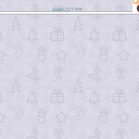
СказкИ ТуТ
© 2026