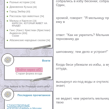
собрались в избу бесенки; собр
Разные истории
[134]
Один,
Домовенок Кузька
[44]
Город Эмбер
[93]
Рассказы про животных
[54]
хромой, говорит: "Я мельницу про
Малыш и Карлсон
[74]
ему в
КАРЛСОН, КОТОРЫЙ ЖИВЁТ НА
КРЫШЕ!
Ганс (Ханс) Христиан (Кристиан)
Андерсен
[830]
ответ: "Как не укрепить? Мельник
Сказки
терновнику да
Абазинские народные сказки
[34]
шиповнику; тем дело и устроит!"
Воити
Когда беси убежали из избы, а м
оттуда,
Войти через uID
Старая форма входа
вынырнул из-под воды и очутился
знает,
This feature is for Premium users only!
Последнее прочитанное
не ведает, чем укрепить мельниц
твою
СТИХОТВОРНЫЕ
«ПЕРЕВОДЧИКИ» в Москве