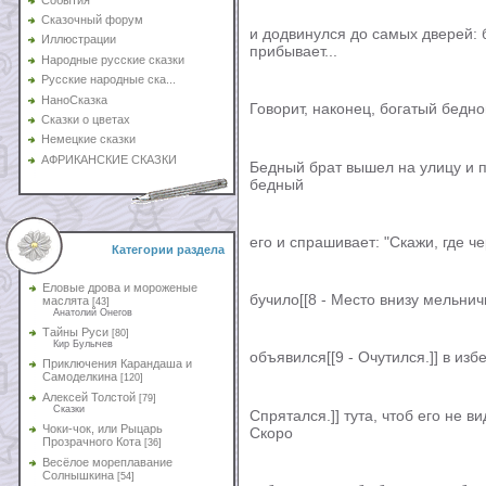
Сказочный форум
и додвинулся до самых дверей: б
Иллюстрации
прибывает...
Народные русские сказки
Русские народные ска...
НаноСказка
Говорит, наконец, богатый бедном
Сказки о цветах
Немецкие сказки
АФРИКАНСКИЕ СКАЗКИ
Бедный брат вышел на улицу и п
бедный
его и спрашивает: "Скажи, где че
Категории раздела
Еловые дрова и мороженые
бучило[[8 - Место внизу мельнич
маслята
[43]
Анатолий Онегов
Тайны Руси
[80]
Кир Булычев
объявился[[9 - Очутился.]] в избе
Приключения Карандаша и
Самоделкина
[120]
Алексей Толстой
[79]
Сказки
Спрятался.]] тута, чтоб его не в
Чоки-чок, или Рыцарь
Скоро
Прозрачного Кота
[36]
Весёлое мореплавание
Солнышкина
[54]