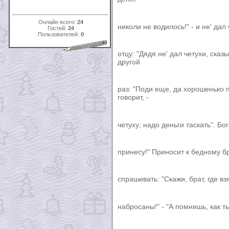
Онлайн всего:
24
николи не водилось!" - и не' дал
Гостей:
24
Пользователей:
0
отцу: "Дядя не' дал четухи, сказ
другой
раз: "Поди еще, да хорошенько п
говорит, -
четуху; надо деньги таскать". Бо
принесу!" Приносит к бедному бр
спрашивать: "Скажи, брат, где в
набросаны!" - "А помнишь, как т