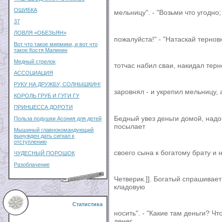
ОШИБКА
мельницу". - "Возьми что угодно;
37
ЛОВЛЯ «ОБЕЗЬЯН»
пожалуйста!" - "Натаскай тернов
Вот что такое мирмики, и вот что
такое Костя Малинин
Медный стрелок
тотчас набил сваи, накидал тер
АССОЦИАЦИЯ
РУКУ НА ДРУЖБУ, СОЛНЫШКИН!
заровнял - и укрепил мельницу, 
КОРОЛЬ ГРУБ И ГУГИ ГУ
ПРИНЦЕССА ДОРОТИ
Бедный увез деньги домой, надо 
Польза подушки Асония для детей
посылает
Мышиный главнокомандующий
вынужден дать сигнал к
отступлению
своего сына к богатому брату и н
ЧУДЕСНЫЙ ПОРОШОК
Разоблачение
Четверик.]]. Богатый спрашивает:
кладовую
Статистика
носить". - "Какие там деньги? Чт
денег