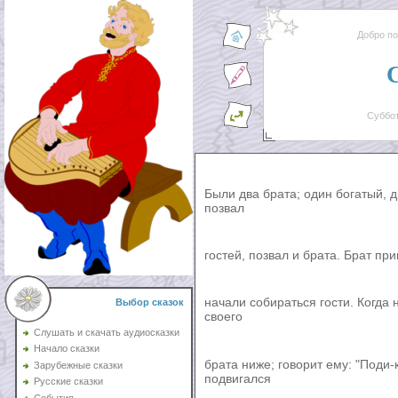
Добро п
Суббот
Были два брата; один богатый, 
позвал
гостей, позвал и брата. Брат при
начали собираться гости. Когда 
Выбор сказок
своего
Слушать и скачать аудиосказки
Начало сказки
брата ниже; говорит ему: "Поди-к
Зарубежные сказки
подвигался
Русские сказки
События