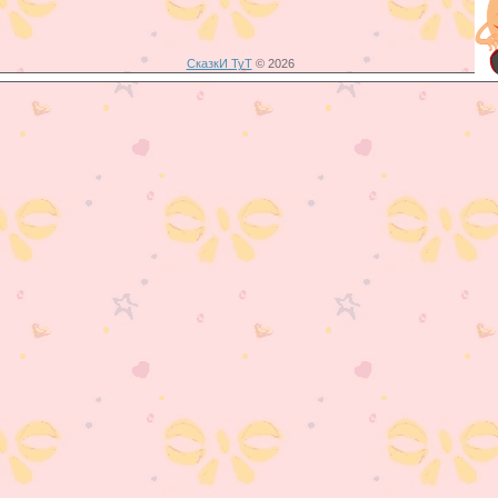
СказкИ ТуТ
© 2026