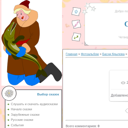
Добро п
Четвер
Главная
»
Фотоальбом
»
Басни Крылова
» 
Выбор сказок
Добавлен
Слушать и скачать аудиосказки
Начало сказки
Зарубежные сказки
Русские сказки
События
Всего комментариев
:
0