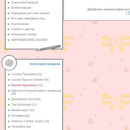
Сказочный форум
Иллюстрации
Добавлять комментарии могу
[
Р
Народные русские сказки
Русские народные ска...
НаноСказка
Сказки о цветах
Немецкие сказки
АФРИКАНСКИЕ СКАЗКИ
Категории раздела
Сказки Пушкина
[111]
Сказки Братья Гримм
[65]
Басни Крылова
[111]
Карлсон который живет на крыше
[42]
Домовенок Кузя
[82]
Три богатыря
[71]
Микки маус
[45]
Алладин
[60]
Aлиса в стране чудес
[32]
Незнайка
[40]