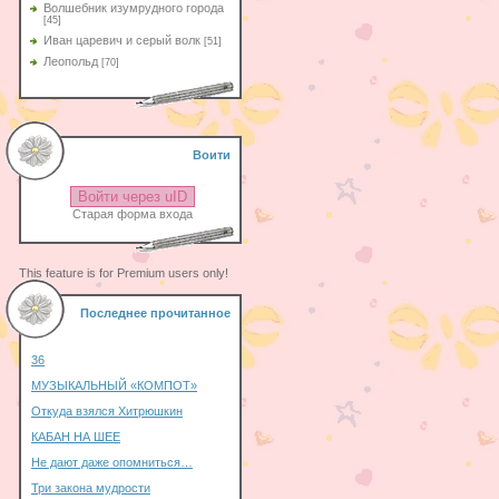
Волшебник изумрудного города
[45]
Иван царевич и серый волк
[51]
Леопольд
[70]
Воити
Войти через uID
Старая форма входа
This feature is for Premium users only!
Последнее прочитанное
36
МУЗЫКАЛЬНЫЙ «КОМПОТ»
Откуда взялся Хитрюшкин
КАБАН НА ШЕЕ
Не дают даже опомниться…
Три закона мудрости