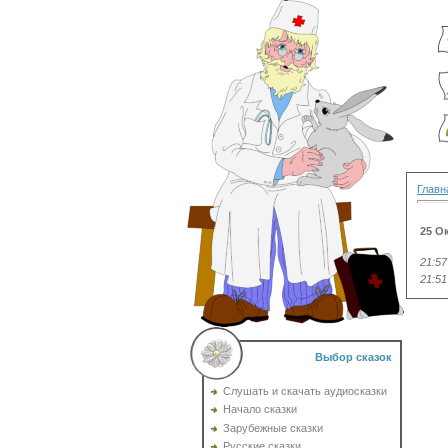
Главн
25 О
21:57
21:51
Выбор сказок
Слушать и скачать аудиосказки
Начало сказки
Зарубежные сказки
Русские сказки