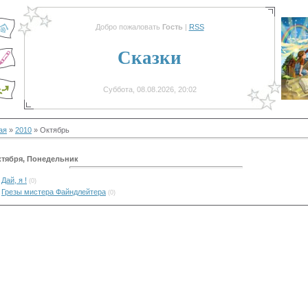
Добро пожаловать
Гость
|
RSS
Сказки
Суббота, 08.08.2026, 20:02
ая
»
2010
»
Октябрь
ктября, Понедельник
Дай, я !
(0)
Грезы мистера Файндлейтера
(0)