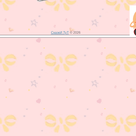
СказкИ ТуТ
© 2026