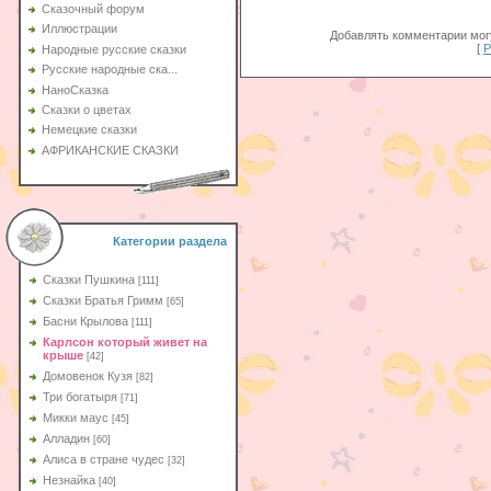
Сказочный форум
Иллюстрации
Добавлять комментарии могу
[
Р
Народные русские сказки
Русские народные ска...
НаноСказка
Сказки о цветах
Немецкие сказки
АФРИКАНСКИЕ СКАЗКИ
Категории раздела
Сказки Пушкина
[111]
Сказки Братья Гримм
[65]
Басни Крылова
[111]
Карлсон который живет на
крыше
[42]
Домовенок Кузя
[82]
Три богатыря
[71]
Микки маус
[45]
Алладин
[60]
Aлиса в стране чудес
[32]
Незнайка
[40]