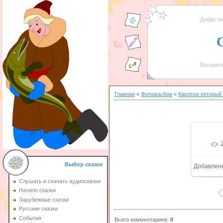
Добро п
Воскресе
Главная
»
Фотоальбом
»
Карлсон который
Выбор сказок
Добавлен
Слушать и скачать аудиосказки
Начало сказки
Зарубежные сказки
Русские сказки
События
Всего комментариев
:
0