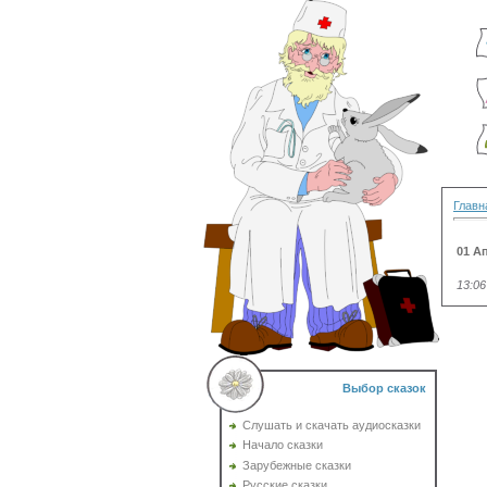
Главн
01 А
13:06
Выбор сказок
Слушать и скачать аудиосказки
Начало сказки
Зарубежные сказки
Русские сказки