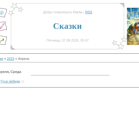
Добро пожаловать
Гость
|
RSS
Сказки
Пятница, 07.08.2026, 05:47
ая
»
2015
»
Апрель
преля, Среда
Гуси лебеди
(1)