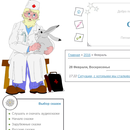
Добро п
Пятниц
Главная
»
2016
»
Февраль
28 Февраля, Воскресенье
17:22
Ситуации, с которыми мы сталкив
Выбор сказок
Слушать и скачать аудиосказки
Начало сказки
Зарубежные сказки
Русские сказки