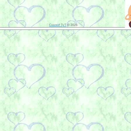
СказкИ ТуТ
© 2026