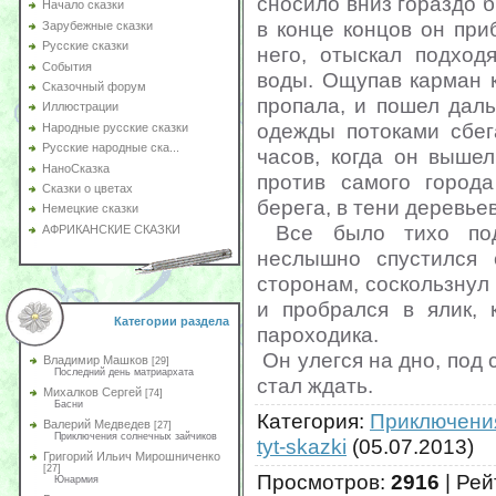
сносило вниз гораздо б
Начало сказки
в конце концов он при
Зарубежные сказки
Русские сказки
него, отыскал подход
События
воды. Ощупав карман к
Сказочный форум
пропала, и пошел дал
Иллюстрации
одежды потоками сбег
Народные русские сказки
Русские народные ска...
часов, когда он выше
НаноСказка
против самого город
Сказки о цветах
берега, в тени деревьев
Немецкие сказки
Все было тихо под
АФРИКАНСКИЕ СКАЗКИ
неслышно спустился 
сторонам, соскользнул 
и пробрался в ялик, 
Категории раздела
пароходика.
Он улегся на дно, под 
Владимир Машков
[29]
Последний день матриархата
стал ждать.
Михалков Сергей
[74]
Басни
Категория
:
Приключени
Валерий Медведев
[27]
Приключения солнечных зайчиков
tyt-skazki
(05.07.2013)
Григорий Ильич Мирошниченко
[27]
Просмотров
:
2916
|
Рей
Юнармия