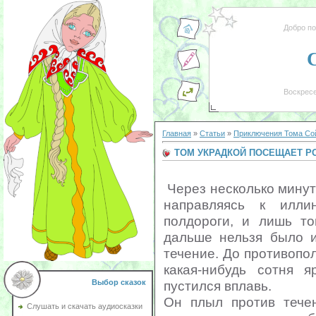
Добро п
Воскресе
Главная
»
Статьи
»
Приключения Тома Со
ТОМ УКРАДКОЙ ПОСЕЩАЕТ Р
Через несколько минут
направляясь к илли
полдороги, и лишь то
дальше нельзя было и
течение. До противопо
какая-нибудь сотня я
пустился вплавь.
Выбор сказок
Он плыл против течен
Слушать и скачать аудиосказки