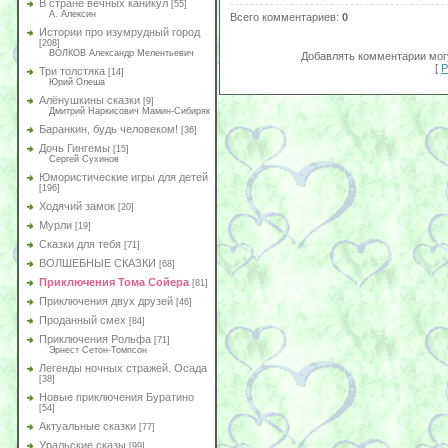
В стране вечных каникул
[55]
А. Алексин
Всего комментариев
:
0
Истории про изумрудный город
[208]
ВОЛКОВ Александр Мелентьевич
Добавлять комментарии могу
[
Р
Три толстяка
[14]
Юрий Олеша
Алёнушкины сказки
[9]
Дмитрий Наркисович Мамин-Сибиряк
Баранкин, будь человеком!
[36]
Дочь Гингемы
[15]
Сергей Сухинов
Юмористические игры для детей
[196]
Ходячий замок
[20]
Мурли
[19]
Сказки для тебя
[71]
ВОЛШЕБНЫЕ СКАЗКИ
[68]
Приключения Тома Сойера
[81]
Приключения двух друзей
[46]
Проданный смех
[84]
Приключения Рольфа
[71]
Эрнест Сетон-Томпсон
Легенды ночных стражей. Осада
[38]
Новые приключения Буратино
[54]
Актуальные сказки
[77]
Уральские сказы
[99]