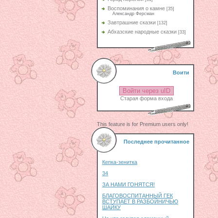
Воспоминания о камне
[35]
Александр Ферсман
Завтрашние сказки
[132]
Абхазские народные сказки
[33]
Воити
Войти через uID
Старая форма входа
This feature is for Premium users only!
Последнее прочитанное
Кепка-зенитка
34
ЗА НАМИ ГОНЯТСЯ!
БЛАГОВОСПИТАННЫЙ ГЕК
ВСТУПАЕТ В РАЗБОЙНИЧЬЮ
ШАЙКУ