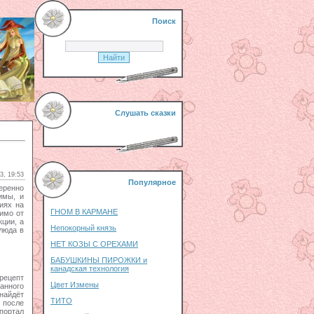
Поиск
Слушать сказки
3, 19:53
Популярное
еренно
имы, и
иях на
ГНОМ В КАРМАНЕ
имо от
кции, а
Непокорный князь
люда в
НЕТ КОЗЫ С ОРЕХАМИ
БАБУШКИНЫ ПИРОЖКИ и
канадская технология
 рецепт
Цвет Измены
анного
найдёт
ТИТО
 после
портал