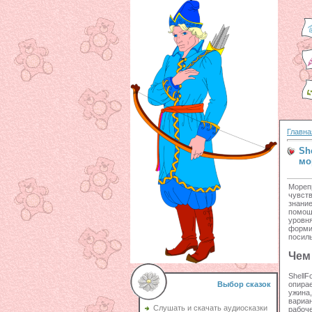
Главна
Sh
мо
Мореп
чувст
знани
помощ
уровня
форми
посиль
Чем
ShellF
Выбор сказок
опира
ужина
вариа
Слушать и скачать аудиосказки
рабоч