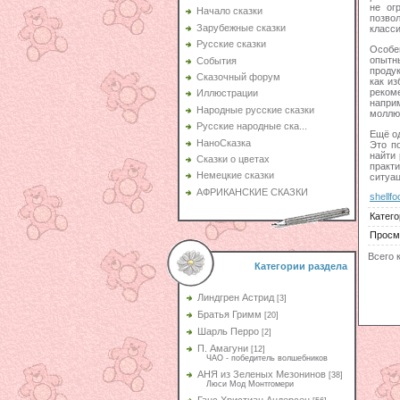
не ог
Начало сказки
позво
Зарубежные сказки
класс
Русские сказки
Особе
опытн
События
продук
Сказочный форум
как и
рекоме
Иллюстрации
напри
Народные русские сказки
моллю
Русские народные ска...
Ещё од
НаноСказка
Это п
найти
Сказки о цветах
практ
Немецкие сказки
ситуац
АФРИКАНСКИЕ СКАЗКИ
shellfo
Катего
Просм
Всего 
Категории раздела
Линдгрен Астрид
[3]
Братья Гримм
[20]
Шарль Перро
[2]
П. Амагуни
[12]
ЧАО - победитель волшебников
АНЯ из Зеленых Мезонинов
[38]
Люси Мод Монтгомери