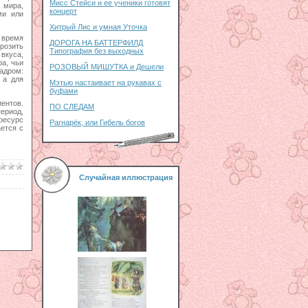
Мисс Стейси и ее ученики готовят
 мира,
концерт
ми или
Хитрый Лис и умная Уточка
 время
ДОРОГА НА БАТТЕРФИЛД
розить
Типография без выходных
 вкуса,
а, чьи
РОЗОВЫЙ МИШУТКА и Дешели
кадром:
 а для
Мэтью настаивает на рукавах с
буфами
иентов.
ПО СЛЕДАМ
ериод,
ресурс
Рагнарёк, или Гибель богов
ется с
Случайная иллюстрация