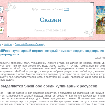
Добро пожаловать
Гость
|
RSS
Сказки
Пятница, 07.08.2026, 22:43
я
»
Файлы
»
Виталий Бианки (Сказки)
ellFood: кулинарный портал, который поможет создать шедевры из
репродуктов
04.05.201
родукты способны стать украшением любого стола, но далеко не каждый повар ув
вует себя при их приготовлении. Ведь здесь важны и точные температурные реж
е нюансов обработки, и понимание сочетаний ингредиентов. Именно в таких ситуац
ь приходит shellfood — ресурс, в котором собраны рецепты на любой вкус, независ
 подготовки. Портал быстро завоевал доверие аудитории: он не просто даёт инстру
рует у пользователей уверенность в собственных силах, превращая даже сложные б
ную задачу.
 выделяется ShellFood среди кулинарных ресурсов
ood — это не разрозненная подборка рецептов, а продуманная коллекция, где каждый
ется на профессиональный подход. Здесь встречаются как лёгкие закуски для спонт
, так и эффектные блюда, достойные праздничного меню. Пользователь легко 
нты под конкретную ситуацию: хочется ли быстро приготовить пасту с креветками
его дня или удивить гостей изысканным лангустином с авторским соусом. При этом 