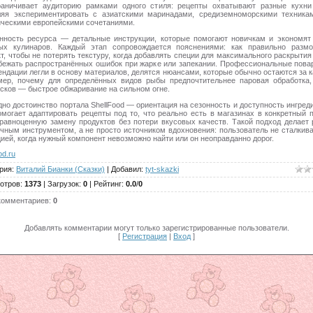
раничивает аудиторию рамками одного стиля: рецепты охватывают разные кухни
ляя экспериментировать с азиатскими маринадами, средиземноморскими техника
ическими европейскими сочетаниями.
нность ресурса — детальные инструкции, которые помогают новичкам и экономят
ых кулинаров. Каждый этап сопровождается пояснениями: как правильно размо
т, чтобы не потерять текстуру, когда добавлять специи для максимального раскрытия
збежать распространённых ошибок при жарке или запекании. Профессиональные повар
ндации легли в основу материалов, делятся нюансами, которые обычно остаются за 
мер, почему для определённых видов рыбы предпочтительнее паровая обработка,
сков — быстрое обжаривание на сильном огне.
но достоинство портала ShellFood — ориентация на сезонность и доступность ингред
омогает адаптировать рецепты под то, что реально есть в магазинах в конкретный п
 равноценную замену продуктов без потери вкусовых качеств. Такой подход делает 
ичным инструментом, а не просто источником вдохновения: пользователь не сталкива
ией, когда нужный компонент невозможно найти или он неоправданно дорог.
od.ru
рия
:
Виталий Бианки (Сказки)
|
Добавил
:
tyt-skazki
отров
:
1373
|
Загрузок
:
0
|
Рейтинг
:
0.0
/
0
комментариев
:
0
Добавлять комментарии могут только зарегистрированные пользователи.
[
Регистрация
|
Вход
]