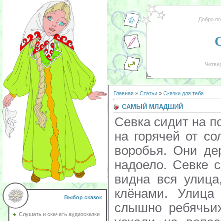
Добро п
Четвер
Главная
»
Статьи
»
Сказки для тебя
САМЫЙ МЛАДШИЙ
Севка сидит на по
на горячей от с
воробья. Они де
надоело. Севке с
видна вся улица
клёнами. Улица
Выбор сказок
слышно ребячьих
Слушать и скачать аудиосказки