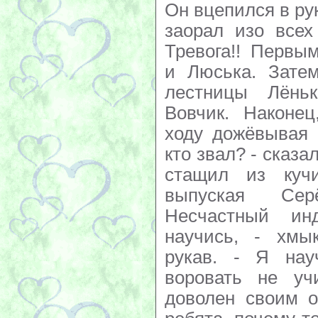
Он вцепился в ру
заорал изо всех
Тревога!! Первы
и Люська. Затем
лестницы Лёнь
Вовчик. Наконец
ходу дожёвывая 
кто звал? - сказа
стащил из куч
выпуская Сер
Несчастный инд
научись, - хмы
рукав. - Я нау
воровать не уч
доволен своим о