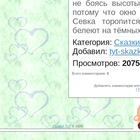
не боясь высоты
потому что окно
Севка торопится
белеют на тёмных
Категория
:
Сказки
Добавил
:
tyt-skazk
Просмотров
:
2075
Всего комментариев
:
0
Добавлять комментарии могу
[
Р
СказкИ ТуТ
© 2026