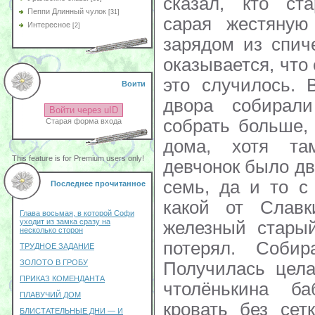
сказал, кто ста
Пеппи Длинный чулок
[31]
сарая жестяную
Интересное
[2]
зарядом из спич
оказывается, что 
это случилось. 
Воити
двора собирал
Войти через uID
собрать больше,
Старая форма входа
дома, хотя т
This feature is for Premium users only!
девчонок было дв
семь, да и то с
Последнее прочитанное
какой от Славк
Глава восьмая, в которой Софи
уходит из замка сразу на
железный старый
несколько сторон
потерял. Собир
ТРУДНОЕ ЗАДАНИЕ
ЗОЛОТО В ГРОБУ
Получилась цела
ПРИКАЗ КОМЕНДАНТА
чтолёнькина б
ПЛАВУЧИЙ ДОМ
кровать без сет
БЛИСТАТЕЛЬНЫЕ ДНИ — И