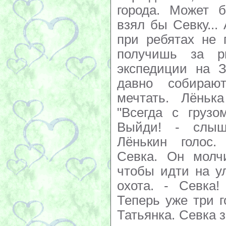
города. Может 
взял бы Севку...
при ребятах не 
получишь за р
экспедиции на З
давно собираю
мечтать. Лёньк
"Всегда с грузо
Выйди! - слыш
Лёнькин голос.
Севка. Он молчи
чтобы идти на ул
охота. - Севка!
Теперь уже три г
Татьянка. Севка з