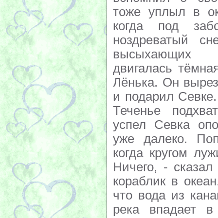
тоже уплыл в ок
когда под заб
ноздреватый сн
высыхающих т
двигалась тёмна
Лёнька. Он вырез
и подарил Севке. 
Теченье подхва
успел Севка опо
уже далеко. Поп
когда кругом луж
Ничего, - сказал
кораблик в океан
что вода из кана
река впадает 