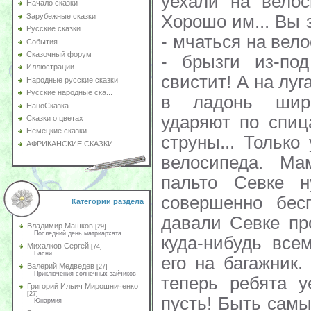
уехали на велос
Начало сказки
Хорошо им... Вы з
Зарубежные сказки
Русские сказки
- мчаться на вел
События
Сказочный форум
- брызги из-по
Иллюстрации
свистит! А на луг
Народные русские сказки
Русские народные ска...
в ладонь шири
НаноСказка
ударяют по спиц
Сказки о цветах
Немецкие сказки
струны... Только
АФРИКАНСКИЕ СКАЗКИ
велосипеда. Ма
пальто Севке н
совершенно бесп
Категории раздела
давали Севке пр
Владимир Машков
[29]
Последний день матриархата
куда-нибудь все
Михалков Сергей
[74]
Басни
его на багажник
Валерий Медведев
[27]
Приключения солнечных зайчиков
теперь ребята у
Григорий Ильич Мирошниченко
[27]
пусть! Быть сам
Юнармия