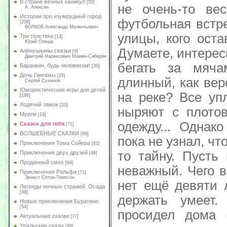
В стране вечных каникул
[55]
не очень-то ве
А. Алексин
Истории про изумрудный город
футбольная встр
[208]
ВОЛКОВ Александр Мелентьевич
улицы, кого ост
Три толстяка
[14]
Юрий Олеша
Думаете, интерес
Алёнушкины сказки
[9]
Дмитрий Наркисович Мамин-Сибиряк
бегать за мяча
Баранкин, будь человеком!
[36]
Дочь Гингемы
[15]
длинный, как вер
Сергей Сухинов
Юмористические игры для детей
на реке? Все уп
[196]
Ходячий замок
[20]
ныряют с плотов
Мурли
[19]
одежду... Однак
Сказки для тебя
[71]
ВОЛШЕБНЫЕ СКАЗКИ
[68]
пока не узнал, чт
Приключения Тома Сойера
[81]
то тайну. Пусть
Приключения двух друзей
[46]
Проданный смех
[84]
неважный. Чего в
Приключения Рольфа
[71]
Эрнест Сетон-Томпсон
нет ещё девяти 
Легенды ночных стражей. Осада
[38]
держать умеет
Новые приключения Буратино
[54]
просидел дома 
Актуальные сказки
[77]
Уральские сказы
[99]