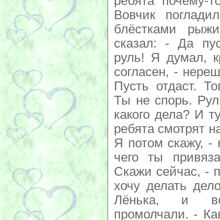
ребята почему-т
Вовчик поглади
блёстками рыжи
сказал: - Да пу
руль! Я думал, к
согласен, - нере
Пусть отдаст. Т
Ты не спорь. Рул
какого дела? И т
ребята смотрят на
Я потом скажу, -
чего ты привяз
Скажи сейчас, - 
хочу делать дело
Лёнька, и вс
промолчали. - Как