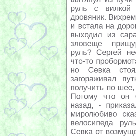
руль с вилкой
дровяник. Вихрем
и встала на доро
выходил из сара
зловеще прищу
руль? Сергей не
что-то пробормот
но Севка стоя
загораживал пу
получить по шее,
Потому что он 
назад, - приказ
миролюбиво ска
велосипеда рул
Севка от возмуще