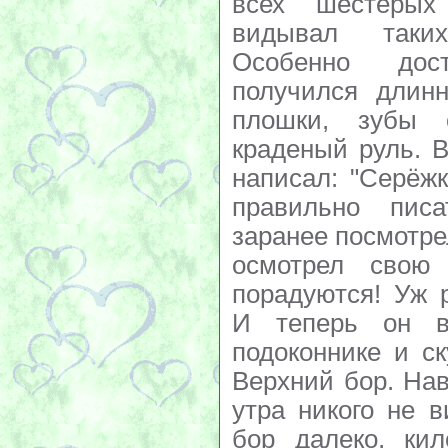
всех шестерых
видывал таки
Особенно дос
получился длинн
плошки, зубы 
краденый руль. 
написал: "Серёжк
правильно пис
заранее посмотре
осмотрел свою 
порадуются! Уж 
И теперь он в
подоконнике и ск
Верхний бор. Нав
утра никого не 
бор далеко, кил