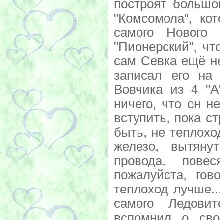
построят большо
"Комсомола", кот
самого Нового 
"Пионерский", чт
сам Севка ещё н
записал его на
Вовчика из 4 "А
ничего, что он н
вступить, пока ст
быть, не теплохо
железо, вытяну
провода, пов
пожалуйста, гов
теплоход лучше.
самого Ледови
вспомнил о сво