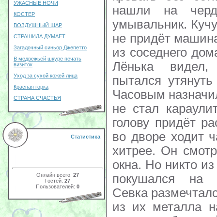
УЖАСНЫЕ НОЧИ
нашли на черд
КОСТЕР
умывальник. Кучу
ВОЗДУШНЫЙ ШАР
не придёт машина
СТРАШИЛА ДУМАЕТ
Загадочный синьор Джепетто
из соседнего дом
В медвежьей шкуре печать
Лёнька видел,
визиток
Уход за сухой кожей лица
пытался утянуть
Красная горка
Часовым назначил
СТРАНА СЧАСТЬЯ
не стал караули
голову придёт ра
во дворе ходит 
Статистика
хитрее. Он смотр
окна. Но никто и
Онлайн всего:
27
покушался на 
Гостей:
27
Пользователей:
0
Севка размечталс
из их металла н