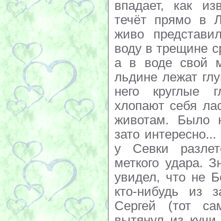
впадает, как из
течёт прямо в Л
живо представи
воду в трещине с
а в воде свой м
льдине лежат гл
него круглые 
хлопают себя ла
животам. Было н
зато интересно..
у Севки разлет
меткого удара. З
увидел, что не 
кто-нибудь из з
Сергей (тот са
вытянул из кучи