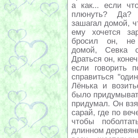
а как... если чт
плюнуть? Да?
зашагал домой, ч
ему хочется зар
бросил он, не
домой, Севка 
Драться он, конеч
если говорить п
справиться "оди
Лёнька и возить
было придумывать
придумал. Он взя
сарай, где по ве
чтобы поболта
длинном деревян