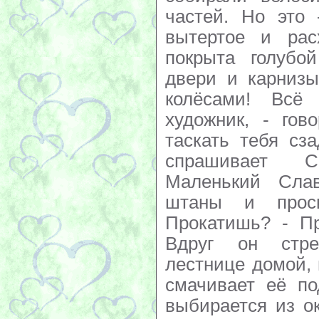
частей. Но это 
вытертое и рас
покрыта голубой
двери и карнизы
колёсами! Всё
художник, - гов
таскать тебя сз
спрашивает С
Маленький Сла
штаны и прос
Прокатишь? - Пр
Вдруг он стре
лестнице домой, 
смачивает её по
выбирается из ок