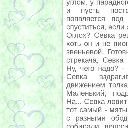
углом, у парадног
и пусть посто
появляется под
спуститься, если 
Оглох? Севка ре
хоть он и не пио
звеньевой. Гото
стрекача, Севка 
Ну, чего надо? -
Севка вздраги
движением толкае
Маленький, подр
На... Севка ловит
тот самый - мяты
с разными обод
собирали велос