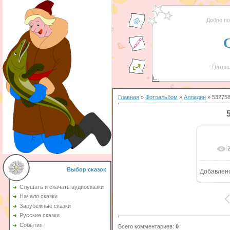
Добро п
Пятниц
Главная
»
Фотоальбом
»
Алладин
» 53275
Выбор сказок
Добавлен
Слушать и скачать аудиосказки
Начало сказки
Зарубежные сказки
Русские сказки
События
Всего комментариев
:
0