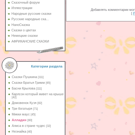
Сказочный форум
Иллюстрации
Добавлять комментарии могу
[
Р
Народные русские сказки
Русские народные ска...
НаноСказка
Сказки о цветах
Немецкие сказки
АФРИКАНСКИЕ СКАЗКИ
Категории раздела
Сказки Пушкина
[111]
Сказки Братья Гримм
[65]
Басни Крылова
[111]
Карлсон который живет на крыше
[42]
Домовенок Кузя
[82]
Три богатыря
[71]
Микки маус
[45]
Алладин
[60]
Aлиса в стране чудес
[32]
Незнайка
[40]