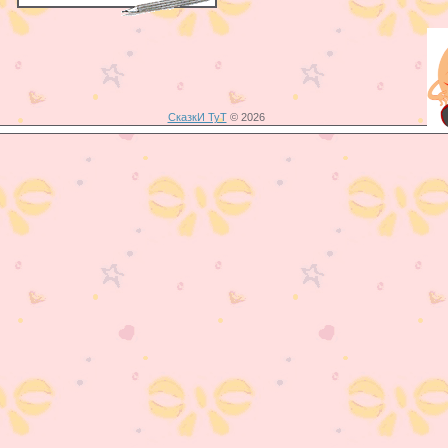
СказкИ ТуТ
© 2026