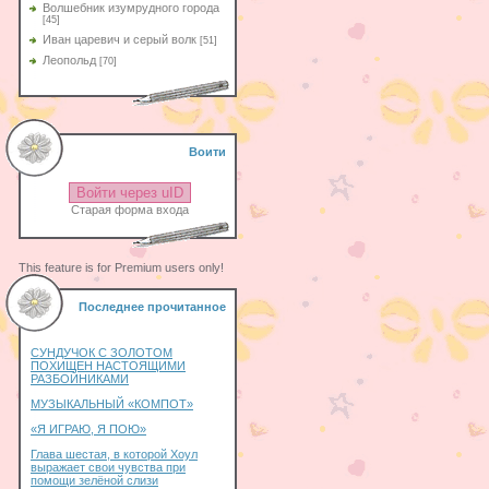
Волшебник изумрудного города
[45]
Иван царевич и серый волк
[51]
Леопольд
[70]
Воити
Войти через uID
Старая форма входа
This feature is for Premium users only!
Последнее прочитанное
СУНДУЧОК С ЗОЛОТОМ
ПОХИЩЕН НАСТОЯЩИМИ
РАЗБОЙНИКАМИ
МУЗЫКАЛЬНЫЙ «КОМПОТ»
«Я ИГРАЮ, Я ПОЮ»
Глава шестая, в которой Хоул
выражает свои чувства при
помощи зелёной слизи