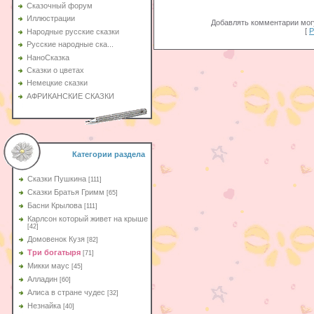
Сказочный форум
Иллюстрации
Добавлять комментарии могу
[
Р
Народные русские сказки
Русские народные ска...
НаноСказка
Сказки о цветах
Немецкие сказки
АФРИКАНСКИЕ СКАЗКИ
Категории раздела
Сказки Пушкина
[111]
Сказки Братья Гримм
[65]
Басни Крылова
[111]
Карлсон который живет на крыше
[42]
Домовенок Кузя
[82]
Три богатыря
[71]
Микки маус
[45]
Алладин
[60]
Aлиса в стране чудес
[32]
Незнайка
[40]