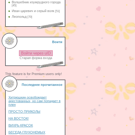
Волшебник изумрудного города
[45]
Иван царевич и серый волк
[51]
Леопольд
[70]
Воити
Войти через uID
Старая форма входа
This feature is for Premium users only!
Последнее прочитанное
Хитрюшкин освобождает
арестованных, но сам попадает в
плен
ПРОСТО ПРИКОЛЫ
НА ВОСТОК!
ВИХРЬ КРАСОК
БЕСЕДА ГЛУХОНЕМЫХ