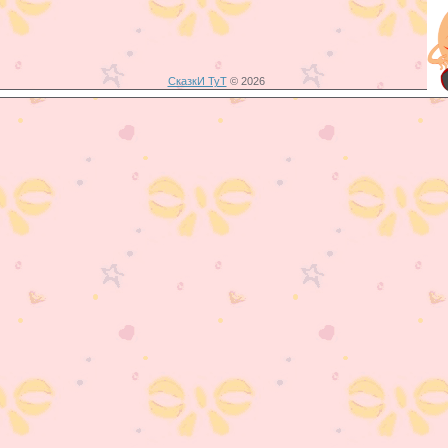
СказкИ ТуТ
© 2026