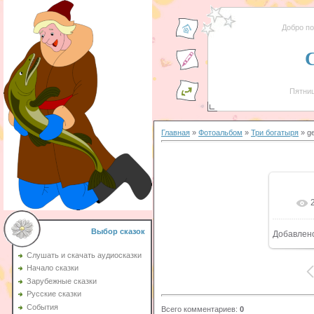
Добро п
Пятниц
Главная
»
Фотоальбом
»
Три богатыря
» g
Выбор сказок
Добавлен
Слушать и скачать аудиосказки
Начало сказки
Зарубежные сказки
Русские сказки
События
Всего комментариев
:
0