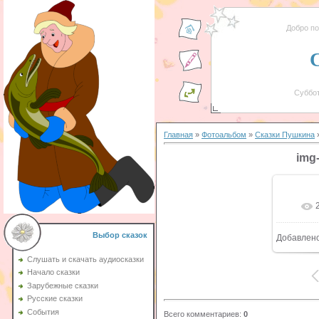
Добро п
Суббот
Главная
»
Фотоальбом
»
Сказки Пушкина
»
img
Выбор сказок
Добавлен
Слушать и скачать аудиосказки
Начало сказки
Зарубежные сказки
Русские сказки
События
Всего комментариев
:
0