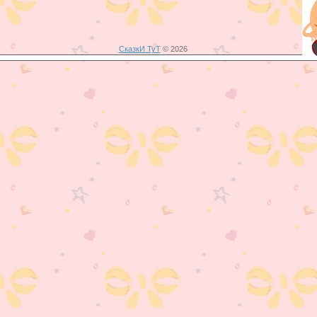
СказкИ ТуТ
© 2026