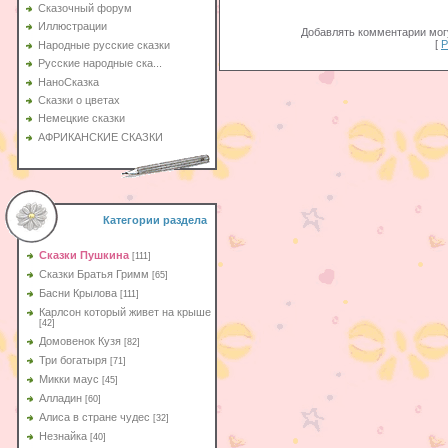
Сказочный форум
Иллюстрации
Добавлять комментарии могу
[
Р
Народные русские сказки
Русские народные ска...
НаноСказка
Сказки о цветах
Немецкие сказки
АФРИКАНСКИЕ СКАЗКИ
Категории раздела
Сказки Пушкина
[111]
Сказки Братья Гримм
[65]
Басни Крылова
[111]
Карлсон который живет на крыше
[42]
Домовенок Кузя
[82]
Три богатыря
[71]
Микки маус
[45]
Алладин
[60]
Aлиса в стране чудес
[32]
Незнайка
[40]