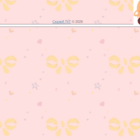
СказкИ ТуТ
© 2026