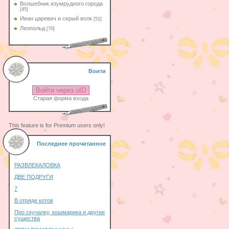
Волшебник изумрудного города
[45]
Иван царевич и серый волк
[51]
Леопольд
[70]
Воити
Войти через uID
Старая форма входа
This feature is for Premium users only!
Последнее прочитанное
РАЗВЛЕКАЛОВКА
ДВЕ ПОДРУГИ
7
В отряде котов
Про скучалку, кошмарика и другие
существа