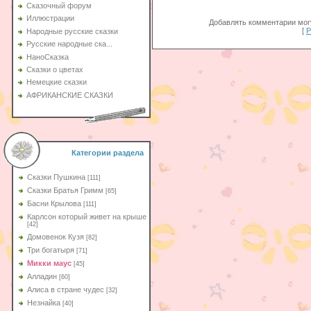
Сказочный форум
Иллюстрации
Добавлять комментарии могу
[
Р
Народные русские сказки
Русские народные ска...
НаноСказка
Сказки о цветах
Немецкие сказки
АФРИКАНСКИЕ СКАЗКИ
Категории раздела
Сказки Пушкина
[111]
Сказки Братья Гримм
[65]
Басни Крылова
[111]
Карлсон который живет на крыше
[42]
Домовенок Кузя
[82]
Три богатыря
[71]
Микки маус
[45]
Алладин
[60]
Aлиса в стране чудес
[32]
Незнайка
[40]