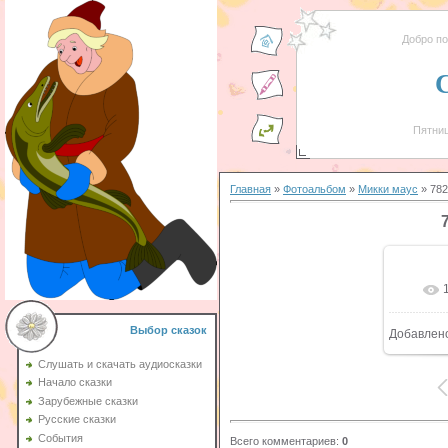
Добро п
Пятниц
Главная
»
Фотоальбом
»
Микки маус
» 782
Выбор сказок
Добавлен
Слушать и скачать аудиосказки
Начало сказки
Зарубежные сказки
Русские сказки
События
Всего комментариев
:
0