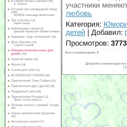
В стране вечных каникул
[55]
участники меняют
А. Алексин
Истории про изумрудный город
любовь
[208]
ВОЛКОВ Александр Мелентьевич
Три толстяка
[14]
Категория
:
Юмори
Юрий Олеша
Алёнушкины сказки
[9]
детей
|
Добавил
:
Дмитрий Наркисович Мамин-Сибиряк
Баранкин, будь человеком!
[36]
Просмотров
:
3773
Дочь Гингемы
[15]
Сергей Сухинов
Юмористические игры для
Всего комментариев
:
0
детей
[196]
Ходячий замок
[20]
Добавлять комментарии могу
Мурли
[19]
[
Р
Сказки для тебя
[71]
ВОЛШЕБНЫЕ СКАЗКИ
[68]
Приключения Тома Сойера
[81]
Приключения двух друзей
[46]
Проданный смех
[84]
Приключения Рольфа
[71]
Эрнест Сетон-Томпсон
Легенды ночных стражей. Осада
[38]
Новые приключения Буратино
[54]
Актуальные сказки
[77]
Уральские сказы