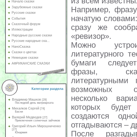
из всем известны
Начало сказки
Например, фразу
Зарубежные сказки
Русские сказки
начатую словами
События
Сказочный форум
сразу же сообр
Иллюстрации
«ревизор».
Народные русские сказки
Русские народные ска...
Можно устро
НаноСказка
литературного те
Сказки о цветах
Немецкие сказки
бумаги следуе
АФРИКАНСКИЕ СКАЗКИ
фразы, ска
литературными 
возможных от
Категории раздела
несколько вари
Владимир Машков
[29]
Последний день матриархата
которых будет
Михалков Сергей
[74]
Басни
создаются одно
Валерий Медведев
[27]
Приключения солнечных зайчиков
отгадываются – д
Григорий Ильич Мирошниченко
[27]
После разгады
Юнармия