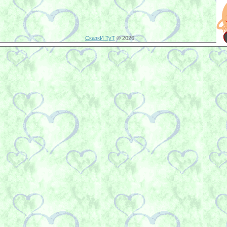
СказкИ ТуТ
© 2026