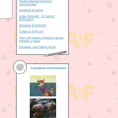
Торжественная клятва и
перспективы
КРИВОЙ КОЛДУН
А ВЫ ДУМАЛИ - В СКАЗКУ
ПОПАЛИ?!
КРОШКИ В КАПОРЕ
ОЗМА И ДОРОТИ
Чему обучались поршки в школе
первой ступени
Рагнарёк, или Гибель богов
Случайная иллюстрация