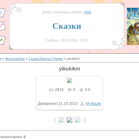
Добро пожаловать
Гость
|
RSS
Сказки
Суббота, 08.08.2026, 13:38
я
»
Фотоальбом
»
Сказки Братья Гримм
» yikukikm
yikukikm
2916
0
0.0
Добавлено
21.10.2010
tyt-skazki
комментариев
:
0