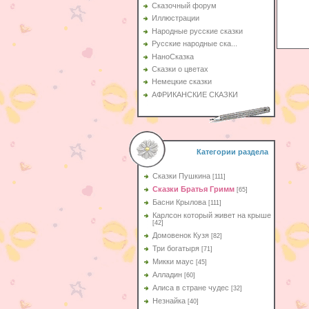
Сказочный форум
Иллюстрации
Народные русские сказки
Русские народные ска...
НаноСказка
Сказки о цветах
Немецкие сказки
АФРИКАНСКИЕ СКАЗКИ
Категории раздела
Сказки Пушкина
[111]
Сказки Братья Гримм
[65]
Басни Крылова
[111]
Карлсон который живет на крыше
[42]
Домовенок Кузя
[82]
Три богатыря
[71]
Микки маус
[45]
Алладин
[60]
Aлиса в стране чудес
[32]
Незнайка
[40]