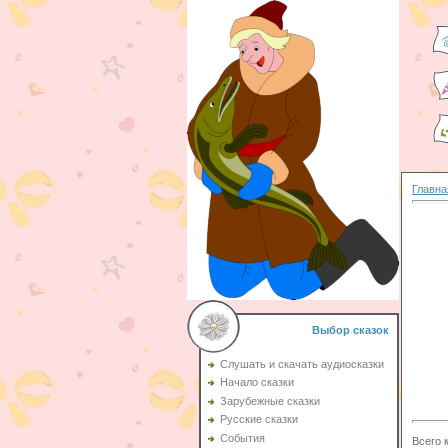
Главна
Выбор сказок
Слушать и скачать аудиосказки
Начало сказки
Зарубежные сказки
Русские сказки
События
Всего 