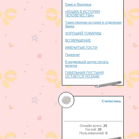
Ежик и Ящерица
«КОШКА В ИСТОРИИ
ЧЕЛОВЕЧЕСТВА»
Таинственная история в отделении
банка
ХОРОШИЙ ТОВАРИЩ
ВОЗВРАЩЕНИЕ
ИМЕНИТЫЕ ГОСТИ
Приняли!
В медвежьей шкуре печать
визиток
ГИБЕЛЬНАЯ ПУСТЫНЯ
ОСТАЕТСЯ ПОЗАДИ
Статистика
Онлайн всего:
20
Гостей:
20
Пользователей:
0