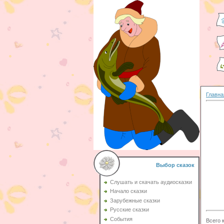
Главна
Выбор сказок
Слушать и скачать аудиосказки
Начало сказки
Зарубежные сказки
Русские сказки
События
Всего 