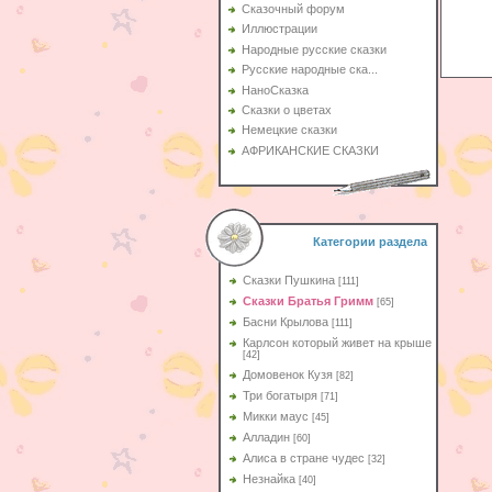
Сказочный форум
Иллюстрации
Народные русские сказки
Русские народные ска...
НаноСказка
Сказки о цветах
Немецкие сказки
АФРИКАНСКИЕ СКАЗКИ
Категории раздела
Сказки Пушкина
[111]
Сказки Братья Гримм
[65]
Басни Крылова
[111]
Карлсон который живет на крыше
[42]
Домовенок Кузя
[82]
Три богатыря
[71]
Микки маус
[45]
Алладин
[60]
Aлиса в стране чудес
[32]
Незнайка
[40]