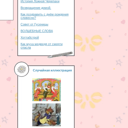
История Ложной Черепахи
Возвращение домой.
Как поздравить с днём рождения
словесно?
Совет от Гусеницы
ВОЛШЕБНЫЕ СЛОВА
Хоттабстрой
Как муха медведя от смерти
спасла
Случайная иллюстрация