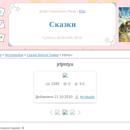
Добро пожаловать
Гость
|
RSS
Сказки
Суббота, 08.08.2026, 05:56
я
»
Фотоальбом
»
Сказки Братья Гримм
» jrtjmtyu
jrtjmtyu
2395
0
5.0
Добавлено
21.10.2010
tyt-skazki
комментариев
:
0