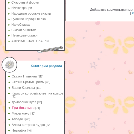
Сказочный форум
Иллюстрации
Добавлять комментарии могу
[
Р
Народные русские сказки
Русские народные ска...
НаноСказка
Сказки о цветах
Немецкие сказки
АФРИКАНСКИЕ СКАЗКИ
Категории раздела
Сказки Пушкина
[111]
Сказки Братья Гримм
[65]
Басни Крылова
[111]
Карлсон который живет на крыше
[42]
Домовенок Кузя
[82]
Три богатыря
[71]
Микки маус
[45]
Алладин
[60]
Aлиса в стране чудес
[32]
Незнайка
[40]