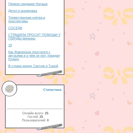
Первое свидание Наташи
Дятел и малиновка
Торжественная клятва и
перспективы
СОСЕДИ
СТРАШИЛА ПРОСИТ ПОМОЩИ У
ГЛИНДЫ фильмы
18
Как Жаворонок простился с
друзьями и о чём он пел, покидая
Родину
В стране между Светом и Тьмой
Статистика
Онлайн всего:
25
Гостей:
25
Пользователей:
0