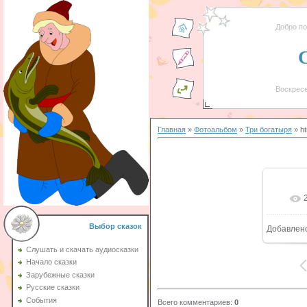
Добро п
Воскресе
Главная
»
Фотоальбом
»
Три богатыря
» ht
Выбор сказок
Добавлен
Слушать и скачать аудиосказки
Начало сказки
Зарубежные сказки
Русские сказки
События
Всего комментариев
:
0