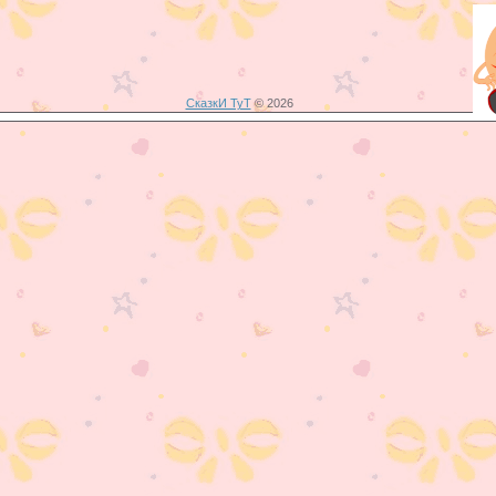
СказкИ ТуТ
© 2026