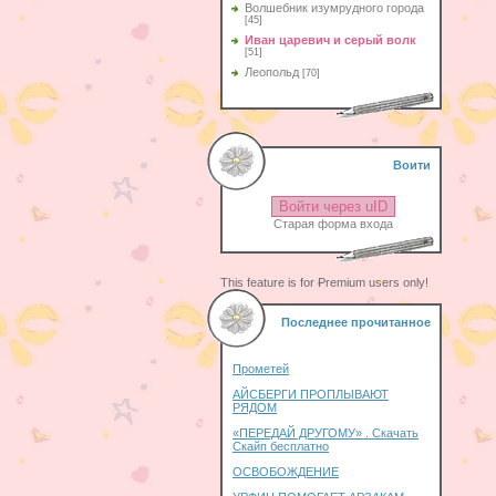
Волшебник изумрудного города
[45]
Иван царевич и серый волк
[51]
Леопольд
[70]
Воити
Войти через uID
Старая форма входа
This feature is for Premium users only!
Последнее прочитанное
Прометей
АЙСБЕРГИ ПРОПЛЫВАЮТ
РЯДОМ
«ПЕРЕДАЙ ДРУГОМУ» . Скачать
Скайп бесплатно
ОСВОБОЖДЕНИЕ