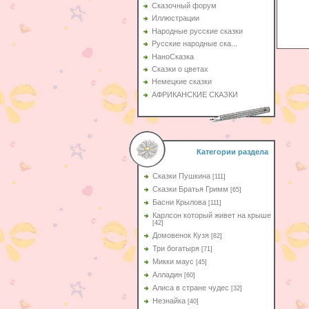
Сказочный форум
Иллюстрации
Народные русские сказки
Русские народные ска...
НаноСказка
Сказки о цветах
Немецкие сказки
АФРИКАНСКИЕ СКАЗКИ
Категории раздела
Сказки Пушкина
[111]
Сказки Братья Гримм
[65]
Басни Крылова
[111]
Карлсон который живет на крыше
[42]
Домовенок Кузя
[82]
Три богатыря
[71]
Микки маус
[45]
Алладин
[60]
Aлиса в стране чудес
[32]
Незнайка
[40]