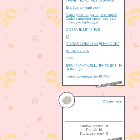
УРФИН ПОМОГАЕТ АРЗАКАМ
Два брата и ещё один
Глава девятнадцатая, в которой
Софи выражает свои чувства с
помощью гербицида
В СТРАНЕ МИГУНОВ
12
ГЛУПАЯ СОВА И МУДРЫЙ ОСЕЛ
ЛОСКУТУШКА
Кожа
ДЖОННИ-УМЕЛЕЦ ПРИХОДИТ НА
ПОМОЩЬ
Глава одиннадцатая ДОМА!
Статистика
Онлайн всего:
19
Гостей:
19
Пользователей:
0