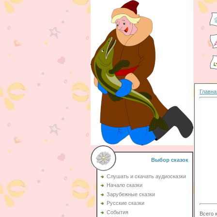
Главна
Выбор сказок
Слушать и скачать аудиосказки
Начало сказки
Зарубежные сказки
Русские сказки
События
Всего 