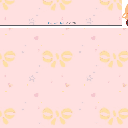
СказкИ ТуТ
© 2026