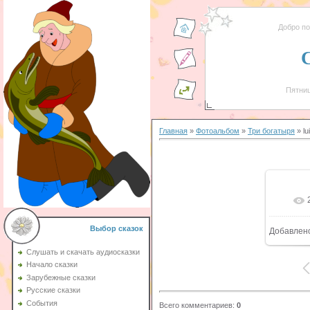
Добро п
Пятниц
Главная
»
Фотоальбом
»
Три богатыря
» lui
Выбор сказок
Добавлен
Слушать и скачать аудиосказки
Начало сказки
Зарубежные сказки
Русские сказки
События
Всего комментариев
:
0