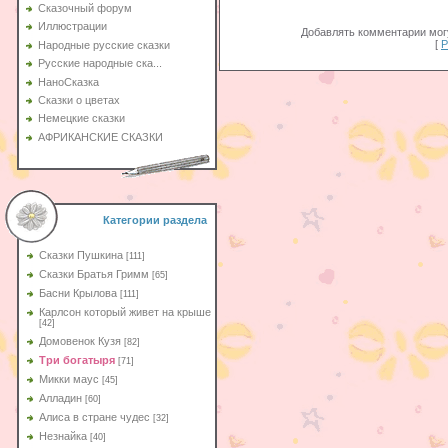
Сказочный форум
Иллюстрации
Добавлять комментарии могу
[
Р
Народные русские сказки
Русские народные ска...
НаноСказка
Сказки о цветах
Немецкие сказки
АФРИКАНСКИЕ СКАЗКИ
Категории раздела
Сказки Пушкина
[111]
Сказки Братья Гримм
[65]
Басни Крылова
[111]
Карлсон который живет на крыше
[42]
Домовенок Кузя
[82]
Три богатыря
[71]
Микки маус
[45]
Алладин
[60]
Aлиса в стране чудес
[32]
Незнайка
[40]