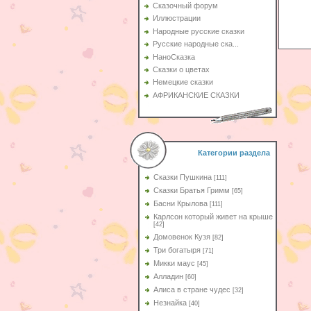
Сказочный форум
Иллюстрации
Народные русские сказки
Русские народные ска...
НаноСказка
Сказки о цветах
Немецкие сказки
АФРИКАНСКИЕ СКАЗКИ
Категории раздела
Сказки Пушкина
[111]
Сказки Братья Гримм
[65]
Басни Крылова
[111]
Карлсон который живет на крыше
[42]
Домовенок Кузя
[82]
Три богатыря
[71]
Микки маус
[45]
Алладин
[60]
Aлиса в стране чудес
[32]
Незнайка
[40]