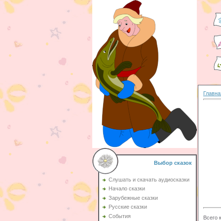
Главна
Выбор сказок
Слушать и скачать аудиосказки
Начало сказки
Зарубежные сказки
Русские сказки
События
Всего 