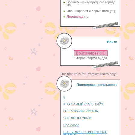
Волшебник изумрудного города
[45]
Иван царевич и серый волк
[51]
Леопольд
[70]
Воити
Войти через uID
Старая форма входа
This feature is for Premium users only!
Последнее прочитанное
5
КТО САМЫЙ СИЛЬНЫЙ?
ОТ ТУЖУРКИ РУКАВА
ЭШЕЛОНЫ УШЛИ
Про слова
ЕГО ВЕЛИЧЕСТВО КОРОЛЬ