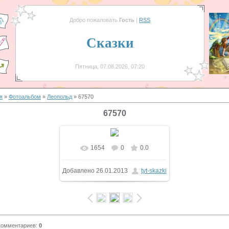
Добро пожаловать
Гость
|
RSS
Сказки
Пятница, 07.08.2026, 07:20
я
»
Фотоальбом
»
Леопольд
» 67570
67570
1654
0
0.0
Добавлено
26.01.2013
tyt-skazki
комментариев
:
0