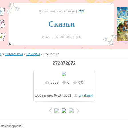
Добро пожаловать
Гость
|
RSS
Сказки
Суббота, 08.08.2026, 19:06
я
»
Фотоальбом
»
Незнайка
» 272872872
272872872
2222
0
0.0
В реальном размере
Добавлено
04.04.2011
tyt-skazki
800x581
/ 98.5Kb
комментариев
:
0