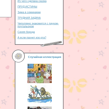
Из чего сделана сказка
ПРУД ИСТИНЫ
Зима в семинарии
ТРУДНАЯ ЗАДАЧА
Чиполлино знакомится с пауком-
почтальоном
Синяя борода
А если пахнет изо рта?
Случайная иллюстрация