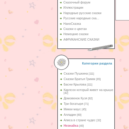
Сказочный форум
Иллюстрации
Народные русские сказки
Русские народные ска...
НаноСказка
Сказки о цветах
Немецкие сказки
АФРИКАНСКИЕ СКАЗКИ
Категории раздела
Сказки Пушкина
[111]
Сказки Братья Гримм
[65]
Басни Крылова
[111]
Карлсон который живет на крыше
[42]
Домовенок Кузя
[82]
Три богатыря
[71]
Микки маус
[45]
Алладин
[60]
Aлиса в стране чудес
[32]
Незнайка
[40]