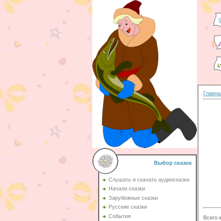
Главна
Выбор сказок
Слушать и скачать аудиосказки
Начало сказки
Зарубежные сказки
Русские сказки
События
Всего 