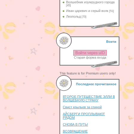
Волшебник изумрудного города
[45]
Иван царевич и серый волк
[51]
Леопольд
[70]
Воити
Войти через uID
Старая форма входа
This feature is for Premium users only!
Последнее прочитанное
ВТОРОЕ ПУТЕШЕСТВИЕ ЭЛЛИ В
ВОЛШЕБНУЮ СТРАНУ
Свист крыльев за спиной
АЙСБЕРГИ ПРОПЛЫВАЮТ
РЯДОМ
СНОВА В ПУТЬ!
ВОЗВРАЩЕНИЕ