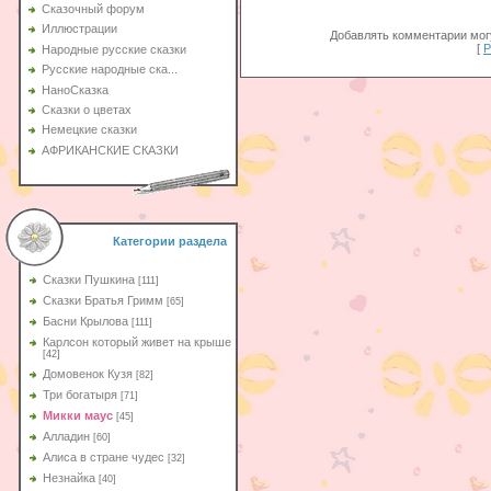
Сказочный форум
Иллюстрации
Добавлять комментарии могу
[
Р
Народные русские сказки
Русские народные ска...
НаноСказка
Сказки о цветах
Немецкие сказки
АФРИКАНСКИЕ СКАЗКИ
Категории раздела
Сказки Пушкина
[111]
Сказки Братья Гримм
[65]
Басни Крылова
[111]
Карлсон который живет на крыше
[42]
Домовенок Кузя
[82]
Три богатыря
[71]
Микки маус
[45]
Алладин
[60]
Aлиса в стране чудес
[32]
Незнайка
[40]