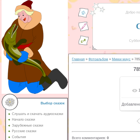
Добро п
Суббот
Главная
»
Фотоальбом
»
Микки маус
» 785
78
Выбор сказок
Добавлен
Слушать и скачать аудиосказки
Начало сказки
Зарубежные сказки
Русские сказки
События
Всего комментариев
:
0