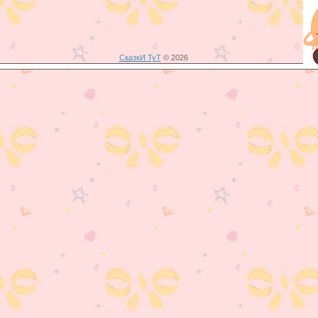
СказкИ ТуТ
© 2026