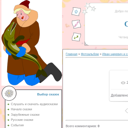
Добро п
Четвер
Главная
»
Фотоальбом
»
Иван царевич и 
Выбор сказок
Добавлен
Слушать и скачать аудиосказки
Начало сказки
Зарубежные сказки
Русские сказки
События
Всего комментариев
:
0