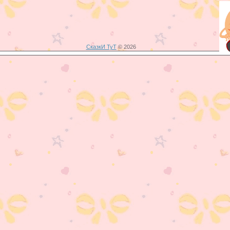
СказкИ ТуТ
© 2026