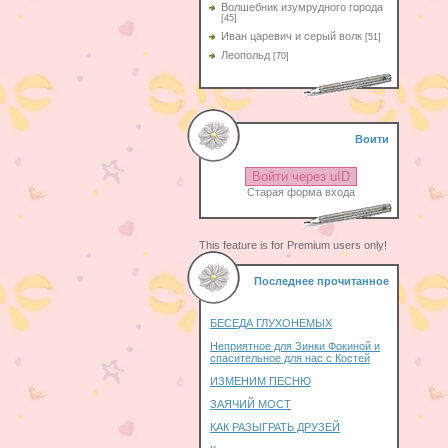
Волшебник изумрудного города
[45]
Иван царевич и серый волк
[51]
Леопольд
[70]
Воити
Войти через uID
Старая форма входа
This feature is for Premium users only!
Последнее прочитанное
БЕСЕДА ГЛУХОНЕМЫХ
Неприятное для Зинки Фокиной и
спасительное для нас с Костей
ИЗМЕНИМ ПЕСНЮ
ЗАЯЧИЙ МОСТ
КАК РАЗЫГРАТЬ ДРУЗЕЙ