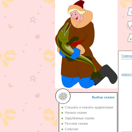
Главна
новост
Выбор сказок
Слушать и скачать аудиосказки
Начало сказки
Зарубежные сказки
Русские сказки
События