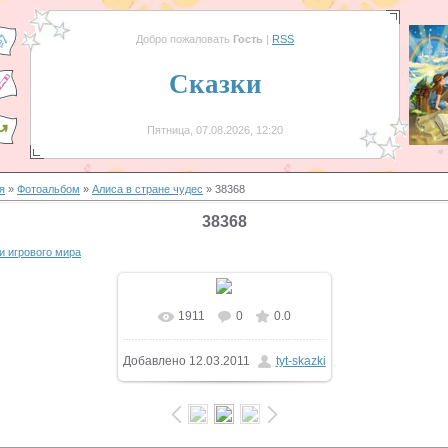
Добро пожаловать
Гость
|
RSS
Сказки
Пятница, 07.08.2026, 12:20
я
»
Фотоальбом
»
Aлиса в стране чудес
» 38368
38368
и игрового мира
1911
0
0.0
В реальном размере
Добавлено
12.03.2011
tyt-skazki
700x349
/ 150.2Kb