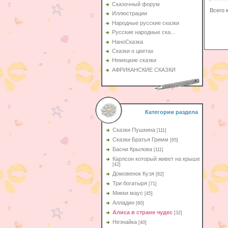
Сказочный форум
Всего 
Иллюстрации
Народные русские сказки
Русские народные ска...
НаноСказка
Сказки о цветах
Немецкие сказки
АФРИКАНСКИЕ СКАЗКИ
Категории раздела
Сказки Пушкина
[111]
Сказки Братья Гримм
[65]
Басни Крылова
[111]
Карлсон который живет на крыше
[42]
Домовенок Кузя
[82]
Три богатыря
[71]
Микки маус
[45]
Алладин
[60]
Aлиса в стране чудес
[32]
Незнайка
[40]