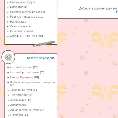
Сказочный форум
Иллюстрации
Добавлять комментарии могу
[
Р
Народные русские сказки
Русские народные ска...
НаноСказка
Сказки о цветах
Немецкие сказки
АФРИКАНСКИЕ СКАЗКИ
Категории раздела
Сказки Пушкина
[111]
Сказки Братья Гримм
[65]
Басни Крылова
[111]
Карлсон который живет на крыше
[42]
Домовенок Кузя
[82]
Три богатыря
[71]
Микки маус
[45]
Алладин
[60]
Aлиса в стране чудес
[32]
Незнайка
[40]