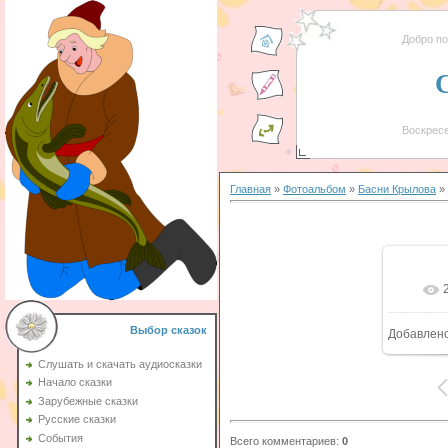
Добро п
Воскресе
Главная
»
Фотоальбом
»
Басни Крылова
» 
Выбор сказок
Добавлен
Слушать и скачать аудиосказки
Начало сказки
Зарубежные сказки
Русские сказки
События
Всего комментариев
:
0