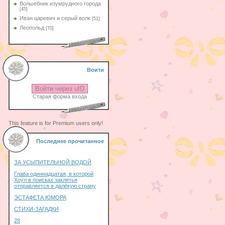
Волшебник изумрудного города
[45]
Иван царевич и серый волк
[51]
Леопольд
[70]
Воити
Войти через uID
Старая форма входа
This feature is for Premium users only!
Последнее прочитанное
ЗА УСЫПИТЕЛЬНОЙ ВОДОЙ
Глава одиннадцатая, в которой
Хоул в поисках заклятья
отправляется в далёкую страну
ЭСТАФЕТА ЮМОРА
СТИХИ-ЗАГАДКИ
28