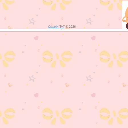
СказкИ ТуТ
© 2026