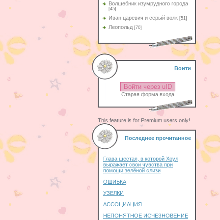
Волшебник изумрудного города
[45]
Иван царевич и серый волк
[51]
Леопольд
[70]
Воити
Войти через uID
Старая форма входа
This feature is for Premium users only!
Последнее прочитанное
Глава шестая, в которой Хоул
выражает свои чувства при
помощи зелёной слизи
ОШИБКА
УЗЕЛКИ
АССОЦИАЦИЯ
НЕПОНЯТНОЕ ИСЧЕЗНОВЕНИЕ