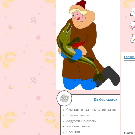
Главна
Выбор сказок
Слушать и скачать аудиосказки
Начало сказки
Зарубежные сказки
Русские сказки
События
Всего 