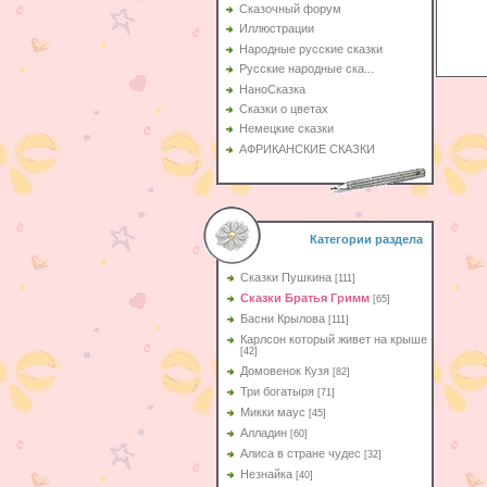
Сказочный форум
Иллюстрации
Народные русские сказки
Русские народные ска...
НаноСказка
Сказки о цветах
Немецкие сказки
АФРИКАНСКИЕ СКАЗКИ
Категории раздела
Сказки Пушкина
[111]
Сказки Братья Гримм
[65]
Басни Крылова
[111]
Карлсон который живет на крыше
[42]
Домовенок Кузя
[82]
Три богатыря
[71]
Микки маус
[45]
Алладин
[60]
Aлиса в стране чудес
[32]
Незнайка
[40]