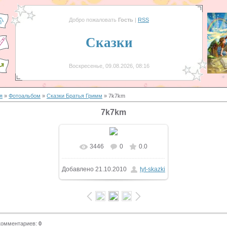
Добро пожаловать
Гость
|
RSS
Сказки
Воскресенье, 09.08.2026, 08:16
я
»
Фотоальбом
»
Сказки Братья Гримм
» 7k7km
7k7km
3446
0
0.0
В реальном размере
Добавлено
21.10.2010
tyt-skazki
480x588
/ 84.1Kb
комментариев
:
0