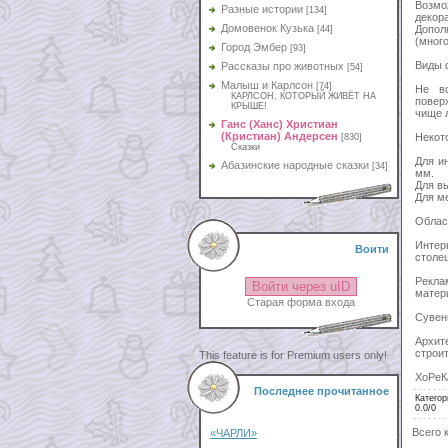
Возмо
Разные истории
[134]
декор
Домовенок Кузька
Допол
[44]
(мног
Город Эмбер
[93]
Виды 
Рассказы про животных
[54]
Малыш и Карлсон
[74]
Не вс
КАРЛСОН, КОТОРЫЙ ЖИВЁТ НА
повер
КРЫШЕ!
чище 
Ганс (Ханс) Христиан
(Кристиан) Андерсен
Некот
[830]
Сказки
Для и
Абазинские народные сказки
[34]
мм.
Для в
Для м
Облас
Интер
Воити
столе
Рекла
Войти через uID
матер
Старая форма входа
Сувен
Архит
строи
This feature is for Premium users only!
ХоРеК
Последнее прочитанное
Категор
0.0
/
0
Всего 
«ЧАРЛИ»