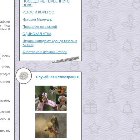
ПОСЕЩЕНИЕ ТЫКВЕННОГО
ПОЛЯ
РЕГОС И КОРЕГОС
История Матеуша
афики
л. Под
Прощание со сказкой
чный и
ОДИНОКАЯ УТКА
Ягуары нападают Аренда газели в
Казани
Анастасия и атаман Степан
оторых
ь.
чении.
оходит
Случайная иллюстрация
есение
влаге,
ложные
боко в
ществ,