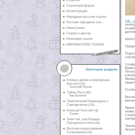
Сказочный форум
Иллюстрации
Народные русские сказки
Уф п
Русские народные ска...
непос
НаноСказка
возде
долго
Сказки о цветах
Немецкие сказки
Качес
АФРИКАНСКИЕ СКАЗКИ
Проце
Подго
случа
Созда
Важно
Категории раздела
Печат
ультр
Финиш
Еловые дрова и мороженые
защит
маслята
[43]
Анатолий Онегов
Особе
Тайны Руси
[80]
Кир Булычев
Высок
механ
Приключения Карандаша и
Самоделкина
[120]
Яркие
Алексей Толстой
[79]
иллюст
Сказки
Сохра
матер
Чоки-чок, или Рыцарь
Прозрачного Кота
[36]
Эколо
Весёлое мореплавание
безоп
Солнышкина
[54]