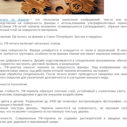
ечать на фанере
— это технология нанесения изображений, текста или гр
редственно на поверхность фанеры с использованием ультрафиолетовых черни
йствием УФ-лучей чернила мгновенно полимеризуются (затвердевают), образуя про
вечный слой на поверхности материала.
твенная Уф печать на фанере в Санкт-Петербурге: быстро и недорого.
сс УФ-печати включает несколько этапов:
товка поверхности. Фанера шлифуется и очищается от пыли и загрязнений. В нек
ях требуется грунтовка, особенно если фанера тёмная или имеет неровную поверхност
ние цифрового макета. Дизайн подготавливается в специальном программном обеспе
 корректно настроить цветовой профиль и разрешение.
ь. УФ-принтер наносит чернила на поверхность фанеры. Над изображением пр
афиолетовая лампа, под действием которой чернила мгновенно застывают.
ная обработка (опционально). После печати может проводиться лакировка или нан
ного покрытия для увеличения долговечности и улучшения внешнего вида.
нности технологии
ая стойкость. УФ-чернила образуют плотный слой, устойчивый к солнечному свету, 
ическим повреждениям и другим внешним воздействиям.
 цвета и детали. Разрешение до 2400 dpi позволяет воспроизводить фотографии, с
рации и мелкий текст.
нение текстуры фанеры. Чернила наносятся на поверхность, не проникая глу
иал, что позволяет сохранить естественную текстуру дерева.
гичность. Современные УФ-чернила не содержат растворителей и вредных ве
асны для здоровья и окружающей среды.