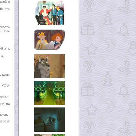
елей и
печать
ность
ь, тем
ой 3–6
мм.
садов,
и POS-
дарки.
ели на
анов.