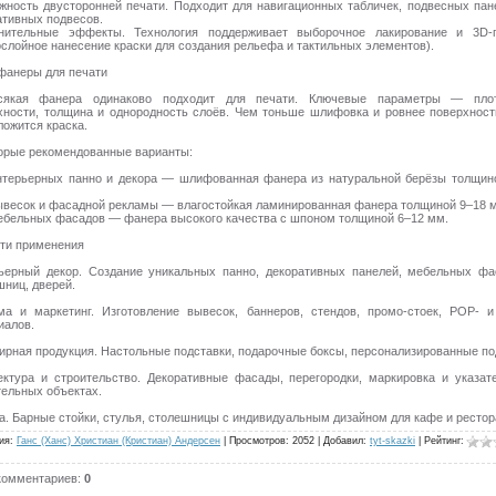
жность двусторонней печати. Подходит для навигационных табличек, подвесных пан
ативных подвесов.
нительные эффекты. Технология поддерживает выборочное лакирование и 3D-
ослойное нанесение краски для создания рельефа и тактильных элементов).
фанеры для печати
якая фанера одинаково подходит для печати. Ключевые параметры — плот
хности, толщина и однородность слоёв. Чем тоньше шлифовка и ровнее поверхност
ложится краска.
орые рекомендованные варианты:
нтерьерных панно и декора — шлифованная фанера из натуральной берёзы толщин
ывесок и фасадной рекламы — влагостойкая ламинированная фанера толщиной 9–18 
ебельных фасадов — фанера высокого качества с шпоном толщиной 6–12 мм.
ти применения
ьерный декор. Создание уникальных панно, декоративных панелей, мебельных фа
шниц, дверей.
ма и маркетинг. Изготовление вывесок, баннеров, стендов, промо-стоек, POP- 
иалов.
ирная продукция. Настольные подставки, подарочные боксы, персонализированные по
ектура и строительство. Декоративные фасады, перегородки, маркировка и указат
тельных объектах.
а. Барные стойки, стулья, столешницы с индивидуальным дизайном для кафе и рестор
ия
:
Ганс (Ханс) Христиан (Кристиан) Андерсен
|
Просмотров
:
2052
|
Добавил
:
tyt-skazki
|
Рейтинг
:
комментариев
:
0