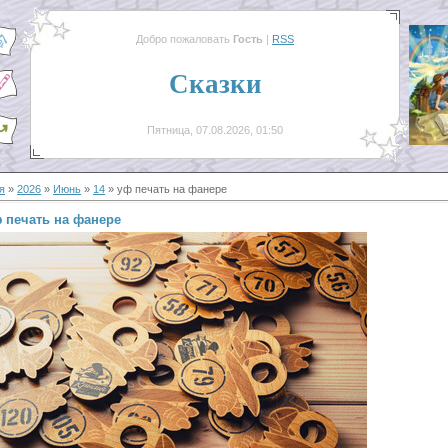
Добро пожаловать
Гость
|
RSS
Сказки
Пятница, 07.08.2026, 01:50
я
»
2026
»
Июнь
»
14
» уф печать на фанере
 печать на фанере