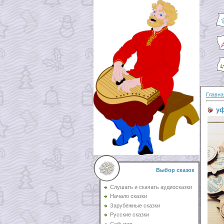
Главна
уф
Выбор сказок
Слушать и скачать аудиосказки
Начало сказки
Зарубежные сказки
Русские сказки
События