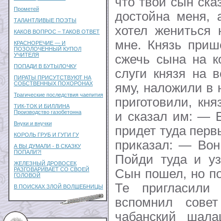
что твой сын ска
Прометей
достойна меня, 
ТАЛАНТЛИВЫЕ ПОЭТЫ
хотел жениться 
КАКОВ ВОПРОС – ТАКОВ ОТВЕТ
мне. Князь приш
КРАСНОРЕЧИЕ — И
ПОЗОЛОЧЕННЫЙ КУПОЛ
УЧИТЕЛЯ
сжечь сына на к
ПОПАДИ В БУТЫЛОЧКУ
слуги князя на 
ПИРАТЫ ПРИСУТСТВУЮТ НА
СОБСТВЕННЫХ ПОХОРОНАХ
яму, наложили в 
Трагические последствия чаепития
приготовили, кн
ТИК-ТОК И БИЛЛИНА
Производство газобетонна
и сказал им: — Б
Внуки и внучки
придет туда перв
КОРОЛЬ ГРУБ И ГУГИ ГУ
приказал: — Вон
А ВЫ ДУМАЛИ - В СКАЗКУ
ПОПАЛИ?!
Пойди туда и уз
ЖЕЛЕЗНЫЙ ДРОВОСЕК
РАЗГОВАРИВАЕТ СО СВОЕЙ
Сын пошел, но по
ГОЛОВОЙ
Те пригласили
В ПОИСКАХ ЗЛОЙ ВОЛШЕБНИЦЫ
вспомнил сове
чабанский шал