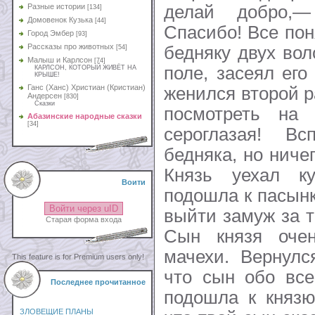
делай добро,
Разные истории
[134]
Домовенок Кузька
[44]
Спасибо! Все пон
Город Эмбер
[93]
Рассказы про животных
бедняку двух вол
[54]
Малыш и Карлсон
[74]
поле, засеял его
КАРЛСОН, КОТОРЫЙ ЖИВЁТ НА
КРЫШЕ!
Ганс (Ханс) Христиан (Кристиан)
женился второй р
Андерсен
[830]
Сказки
посмотреть на
Абазинские народные сказки
[34]
сероглазая! В
бедняка, но ниче
Князь уехал ку
Воити
подошла к пасынк
Войти через uID
выйти замуж за те
Старая форма входа
Сын князя оче
мачехи. Вернулс
This feature is for Premium users only!
что сын обо все
Последнее прочитанное
подошла к князю
ЗЛОВЕЩИЕ ПЛАНЫ