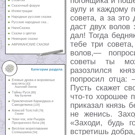
погонщика и поше
Сказочный форум
аулу и каждому 
Иллюстрации
совета, а за это
Народные русские сказки
Русские народные ска...
даст двух волов 
НаноСказка
дал! Тогда бедн
Сказки о цветах
Немецкие сказки
тебе три совета
АФРИКАНСКИЕ СКАЗКИ
волов,— попро
советы ты м
разозлился кня
Категории раздела
попросил отца: 
Еловые дрова и мороженые
маслята
[43]
Пусть скажет св
Анатолий Онегов
Тайны Руси
[80]
что-то хорошее 
Кир Булычев
Приключения Карандаша и
приказал князь б
Самоделкина
[120]
Алексей Толстой
[79]
не женись. Захо
Сказки
Чоки-чок, или Рыцарь
«Заходи, будь г
Прозрачного Кота
[36]
Весёлое мореплавание
встретишь добра,
Солнышкина
[54]