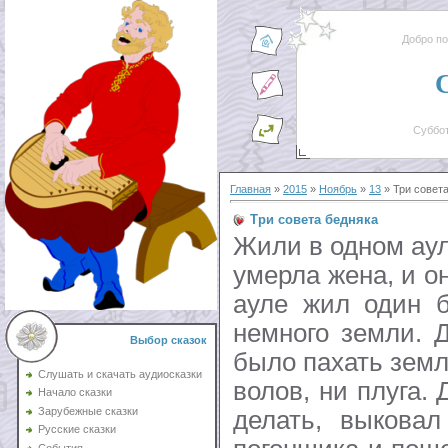
Добро п
Суббот
Главная
»
2015
»
Ноябрь
»
13
» Три совет
Три совета бедняка
Жили в одном аул
умерла жена, и о
ауле жил один б
немного земли. 
Выбор сказок
было пахать земл
Слушать и скачать аудиосказки
волов, ни плуга.
Начало сказки
Зарубежные сказки
делать, выковал
Русские сказки
События