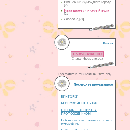
Волшебник изумрудного города
[45]
Иван царевич и серый волк
[51]
Леопольд
[70]
Воити
Войти через uID
Старая форма входа
This feature is for Premium users only!
Последнее прочитанное
ВИНТОВКИ
БЕСПОКОЙНЫЕ СУТКИ
КОРОЛЬ СТАНОВИТСЯ
ПРОПОВЕДНИКОМ
Небывалое и неслыханное на весь
муравейник