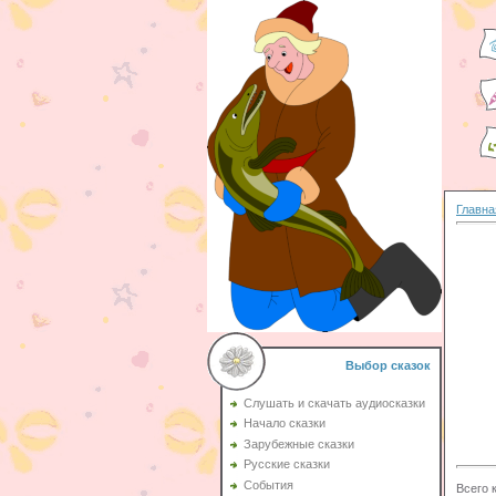
Главна
Выбор сказок
Слушать и скачать аудиосказки
Начало сказки
Зарубежные сказки
Русские сказки
События
Всего 