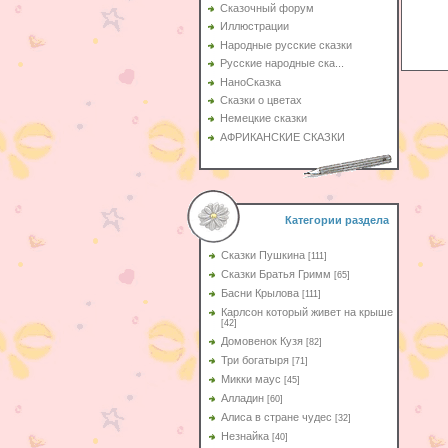
Сказочный форум
Иллюстрации
Народные русские сказки
Русские народные ска...
НаноСказка
Сказки о цветах
Немецкие сказки
АФРИКАНСКИЕ СКАЗКИ
Категории раздела
Сказки Пушкина
[111]
Сказки Братья Гримм
[65]
Басни Крылова
[111]
Карлсон который живет на крыше
[42]
Домовенок Кузя
[82]
Три богатыря
[71]
Микки маус
[45]
Алладин
[60]
Aлиса в стране чудес
[32]
Незнайка
[40]