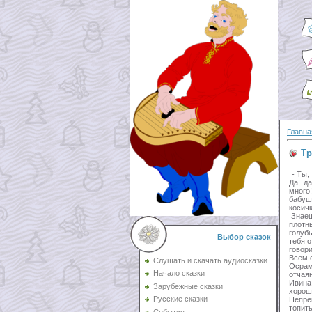
Главна
Тр
- Ты, 
Да, да
много
бабуш
косичк
Знаешь
плотн
голубы
Выбор сказок
тебя о
говор
Всем 
Слушать и скачать аудиосказки
Осрам
Начало сказки
отчаян
Ивина
Зарубежные сказки
хороше
Русские сказки
Непре
топит
События