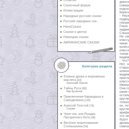
девоч
совер
Сказочный форум
подско
Иллюстрации
Берег
- Неу
Народные русские сказки
подвед
Русские народные ска...
говор
Глаза 
НаноСказка
надвин
Сказки о цветах
Слыш
Не см
Немецкие сказки
класс
АФРИКАНСКИЕ СКАЗКИ
никак 
коляс
класс
тоном
мадем
- Что
Нет, 
Категории раздела
старш
шпион
мадем
Еловые дрова и мороженые
присла
маслята
[43]
класс
Анатолий Онегов
Ивина
Она го
Тайны Руси
[80]
какие 
Кир Булычев
остал
Приключения Карандаша и
кругл
Самоделкина
[120]
только
он, п
Алексей Толстой
[79]
кругл
Сказки
арифме
Чоки-чок, или Рыцарь
что н
Прозрачного Кота
[36]
будто
дрожа
Весёлое мореплавание
симпа
Солнышкина
[54]