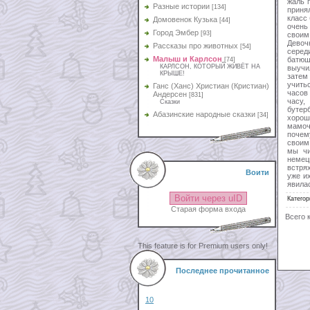
жаль 
Разные истории
[134]
приня
класс
Домовенок Кузька
[44]
очень 
Город Эмбер
[93]
своим
Девоч
Рассказы про животных
[54]
серед
Малыш и Карлсон
батюш
[74]
КАРЛСОН, КОТОРЫЙ ЖИВЁТ НА
выучи
КРЫШЕ!
затем
учить
Ганс (Ханс) Христиан (Кристиан)
часов
Андерсен
[831]
часу,
Сказки
бутер
Абазинские народные сказки
[34]
хорош
мамоч
почем
своим
мы чи
немец
встря
Воити
уже и
явила
Войти через uID
Категор
Старая форма входа
Всего 
This feature is for Premium users only!
Последнее прочитанное
10