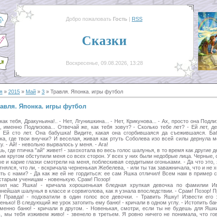
Добро пожаловать
Гость
|
RSS
Сказки
Воскресенье, 09.08.2026, 13:28
я
»
2015
»
Май
»
3
» Травля. Японка. игры футбол
авля. Японка. игры футбол
как тебя, Дракуньина!.. - Нет, Лгунишкина... - Нет, Крикунова... - Ах, просто она Подли
, именно Подлизова... Отвечай же, как тебя зовут? - Сколько тебе лет? - Ей лет, де
! Ей сто лет. Она бабушка! Видите, какая она сгорбившаяся да съежившаяся. Ба
ка, где твои внучки? И веселая, живая как ртуть Соболева изо всей силы дернула м
у. - Ай! - невольно вырвалось у меня. - Ага!
, где птичка "ай" живет! - захохотала во весь голос шалунья, в то время как другие д
ым кругом обступили меня со всех сторон. У всех у них были недобрые лица. Черные, 
е и карие глазки смотрели на меня, поблескивая сердитыми огоньками. - Да что это, 
тнялся, что ли, - вскричала черненькая Жебелева, - или ты так заважничала, что и не 
ить с нами? - Да как же ей не гордиться: ее сам Яшка отличил! Всем нам в пример с
старым ученицам - новенькую. Срам! Позор!
ил нас Яшка! - кричала хорошенькая бледная хрупкая девочка по фамилии И
нейшая шалунья в классе и сорвиголова, как я узнала впоследствии. - Срам! Позор! П
! Правда! - подхватили в один голос все девочки. - Травить Яшку! Извести его 
нько! В следующий же урок затопить ему баню! - кричали в одном углу. - Истопить ба
менно баню! - кричали в другом. - Новенькая, смотри, если ты не будешь для Яшк
ь, мы тебя изживем живо! - звенело в третьем. Я ровно ничего не понимала, что го