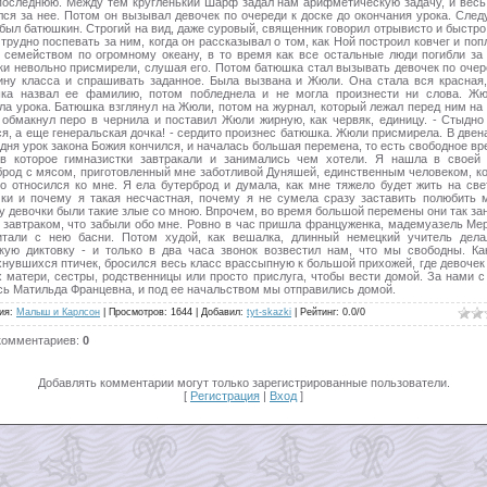
последнюю. Между тем кругленький Шарф задал нам арифметическую задачу, и весь
лся за нее. Потом он вызывал девочек по очереди к доске до окончания урока. Сле
 был батюшкин. Строгий на вид, даже суровый, священник говорил отрывисто и быстро
трудно поспевать за ним, когда он рассказывал о том, как Ной построил ковчег и поп
 семейством по огромному океану, в то время как все остальные люди погибли за 
ки невольно присмирели, слушая его. Потом батюшка стал вызывать девочек по очер
ину класса и спрашивать заданное. Была вызвана и Жюли. Она стала вся красная,
ка назвал ее фамилию, потом побледнела и не могла произнести ни слова. Ж
ла урока. Батюшка взглянул на Жюли, потом на журнал, который лежал перед ним на 
 обмакнул перо в чернила и поставил Жюли жирную, как червяк, единицу. - Стыдно
ся, а еще генеральская дочка! - сердито произнес батюшка. Жюли присмирела. В двен
 дня урок закона Божия кончился, и началась большая перемена, то есть свободное вр
 в которое гимназистки завтракали и занимались чем хотели. Я нашла в своей
брод с мясом, приготовленный мне заботливой Дуняшей, единственным человеком, к
о относился ко мне. Я ела бутерброд и думала, как мне тяжело будет жить на све
ки и почему я такая несчастная, почему я не сумела сразу заставить полюбить 
у девочки были такие злые со мною. Впрочем, во время большой перемены они так за
 завтраком, что забыли обо мне. Ровно в час пришла француженка, мадемуазель Мер
тали с нею басни. Потом худой, как вешалка, длинный немецкий учитель дел
кую диктовку - и только в два часа звонок возвестил нам, что мы свободны. Ка
хнувшихся птичек, бросился весь класс врассыпную к большой прихожей, где девочек
х матери, сестры, родственницы или просто прислуга, чтобы вести домой. За нами 
сь Матильда Францевна, и под ее начальством мы отправились домой.
ия
:
Малыш и Карлсон
|
Просмотров
:
1644
|
Добавил
:
tyt-skazki
|
Рейтинг
:
0.0
/
0
комментариев
:
0
Добавлять комментарии могут только зарегистрированные пользователи.
[
Регистрация
|
Вход
]