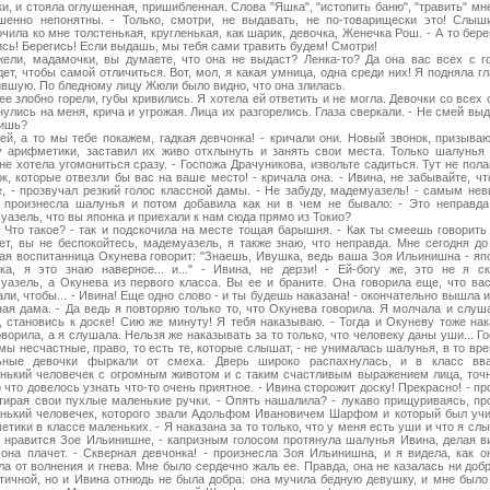
ки, и стояла оглушенная, пришибленная. Слова "Яшка", "истопить баню", "травить" мн
шенно непонятны. - Только, смотри, не выдавать, не по-товарищески это! Слыш
чила ко мне толстенькая, кругленькая, как шарик, девочка, Женечка Рош. - А то берег
ись! Берегись! Если выдашь, мы тебя сами травить будем! Смотри!
жели, мадамочки, вы думаете, что она не выдаст? Ленка-то? Да она вас всех с г
ет, чтобы самой отличиться. Вот, мол, я какая умница, одна среди них! Я подняла гл
ившую. По бледному лицу Жюли было видно, что она злилась.
ее злобно горели, губы кривились. Я хотела ей ответить и не могла. Девочки со всех 
улись на меня, крича и угрожая. Лица их разгорелись. Глаза сверкали. - Не смей выд
ишь?
ей, а то мы тебе покажем, гадкая девчонка! - кричали они. Новый звонок, призыва
у арифметики, заставил их живо отхлынуть и занять свои места. Только шалунья
не хотела угомониться сразу. - Госпожа Драчуникова, извольте садиться. Тут не пола
ок, которые отвезли бы вас на ваше место! - кричала она. - Ивина, не забывайте, чт
е, - прозвучал резкий голос классной дамы. - Не забуду, мадемуазель! - самым не
 произнесла шалунья и потом добавила как ни в чем не бывало: - Это неправда
уазель, что вы японка и приехали к нам сюда прямо из Токио?
? Что такое? - так и подскочила на месте тощая барышня. - Как ты смеешь говорить 
нет, вы не беспокойтесь, мадемуазель, я также знаю, что неправда. Мне сегодня до
ая воспитанница Окунева говорит: "Знаешь, Ивушка, ведь ваша Зоя Ильинишна - яп
ка, я это знаю наверное... и..." - Ивина, не дерзи! - Ей-богу же, это не я ск
уазель, а Окунева из первого класса. Вы ее и браните. Она говорила еще, что ва
ли, чтобы... - Ивина! Еще одно слово - и ты будешь наказана! - окончательно вышла и
ная дама. - Да ведь я повторяю только то, что Окунева говорила. Я молчала и слушал
, становись к доске! Сию же минуту! Я тебя наказываю. - Тогда и Окуневу тоже нак
ворила, а я слушала. Нельзя же наказывать за то только, что человеку даны уши... Го
мы несчастные, право, то есть те, которые слышат, - не унималась шалунья, в то вре
ьные девочки фыркали от смеха. Дверь широко распахнулась, и в класс вв
енький человечек с огромным животом и с таким счастливым выражением лица, точ
 что довелось узнать что-то очень приятное. - Ивина сторожит доску! Прекрасно! - пр
отирая свои пухлые маленькие ручки. - Опять нашалила? - лукаво прищуриваясь, пр
енький человечек, которого звали Адольфом Ивановичем Шарфом и который был уч
тики в классе маленьких. - Я наказана за то только, что у меня есть уши и что я слы
е нравится Зое Ильинишне, - капризным голосом протянула шалунья Ивина, делая ви
 она плачет. - Скверная девчонка! - произнесла Зоя Ильинишна, и я видела, как о
ла от волнения и гнева. Мне было сердечно жаль ее. Правда, она не казалась ни добр
тичной, но и Ивина отнюдь не была добра: она мучила бедную девушку, и мне было