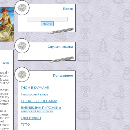
Поиск
Слушать сказки
12:54
зова! -
Популярное
вочки,
бушка,
еня за
ГНОМ В КАРМАНЕ
евочки
серые,
Непокорный князь
язык у
хочешь
НЕТ КОЗЫ С ОРЕХАМИ
тавил.
БАБУШКИНЫ ПИРОЖКИ и
вина -
канадская технология
равда,
за это
Цвет Измены
ню!
ТИТО
и бани
ворили