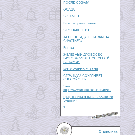
ПОСЛЕ ОБВАЛА
ОСАДА
ЭКЗАМЕН
Вместо предисловия
ЭТО НАШ ПЕТЯ!
«А НЕ ПОГАДАТЬ ЛИ ВАМ НА
СЧАСТЬЕ?»
Вышка
ЖЕЛЕЗНЫЙ ДРОВОСЕК
РАЗГОВАРИВАЕТ СО СВОЕЙ
ГОЛОВОЙ
КАРУСЕЛЬНЫЕ ГОРЫ
СТРАШИЛА СОХРАНЯЕТ
СПОКОЙСТВИЕ
Этикет
http://www.shalbe.ru/silkscarves
Граф начинает писать «Записки
Эмилии»
3
Статистика