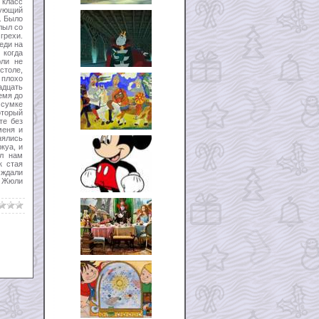
 класс
дующий
. Было
лыл со
грехи.
еди на
 когда
юли не
столе,
 плохо
адцать
емя до
 сумке
оторый
те без
меня и
нялись
куа, и
ал нам
к стая
 ждали
с Жюли