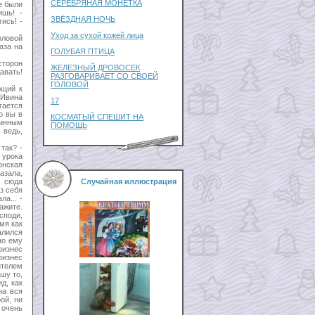
СЕРЕБРЯНАЯ МОНЕТКА
е были
ишь! -
ЗВЁЗДНАЯ НОЧЬ
ись! -
Уход за сухой кожей лица
оловой
аза на
ГОЛУБАЯ ПТИЦА
сторон
ЖЕЛЕЗНЫЙ ДРОВОСЕК
авать!
РАЗГОВАРИВАЕТ СО СВОЕЙ
ГОЛОВОЙ
ющий к
 Ивина
17
гается
о вы в
КОСМАТЫЙ СПЕШИТ НА
винным
ПОМОЩЬ
 ведь,
так? -
 урока
онская
азала,
с сюда
Случайная иллюстрация
з себя
а... -
ажите.
споди,
мя как
алился
но ему
оизнес
оизнес
ителем
шу то,
д, как
на вся
ой, ни
 очень