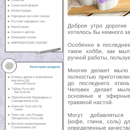
Сказочный форум
Иллюстрации
Народные русские сказки
Русские народные ска...
Доброе утро дорогие 
НаноСказка
хотелось бы немного з
Сказки о цветах
Немецкие сказки
АФРИКАНСКИЕ СКАЗКИ
Особенно в последнее
такое хобби, как мы
ручной работы, пользу
Категории раздела
Многие делают мыло
полностью приготовле
Еловые дрова и мороженые
маслята
[43]
до последнего этапа
Анатолий Онегов
Человек делает мыл
Тайны Руси
[80]
Кир Булычев
основные и эфирные
Приключения Карандаша и
Самоделкина
травяной настой.
[120]
Алексей Толстой
[79]
Сказки
Могут добавляться 
Чоки-чок, или Рыцарь
Прозрачного Кота
[36]
(кофе, глина, соль) 
Весёлое мореплавание
определенные качеств
Солнышкина
[54]