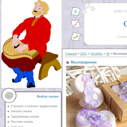
Добро п
Суббот
Главная
»
2021
»
Октябрь
»
30
» Мыловар
Мыловарение
Выбор сказок
Слушать и скачать аудиосказки
Начало сказки
Зарубежные сказки
Русские сказки
События