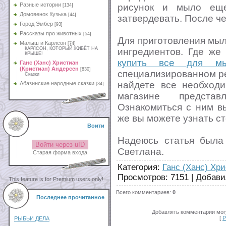
Разные истории
рисунок и мыло еще
[134]
Домовенок Кузька
[44]
затвердевать. После че
Город Эмбер
[93]
Рассказы про животных
[54]
Для приготовления мыл
Малыш и Карлсон
[74]
КАРЛСОН, КОТОРЫЙ ЖИВЁТ НА
ингредиентов. Где же
КРЫШЕ!
купить все для мы
Ганс (Ханс) Христиан
(Кристиан) Андерсен
[830]
специализированном ре
Сказки
найдете все необходи
Абазинские народные сказки
[34]
магазине представ
Ознакомиться с ним в
же вы можете узнать ст
Воити
Надеюсь статья была
Войти через uID
Светлана.
Старая форма входа
Категория
:
Ганс (Ханс) Хр
Просмотров
:
7151
|
Добави
This feature is for Premium users only!
Всего комментариев
:
0
Последнее прочитанное
Добавлять комментарии могу
[
Р
РЫБЬИ ДЕЛА