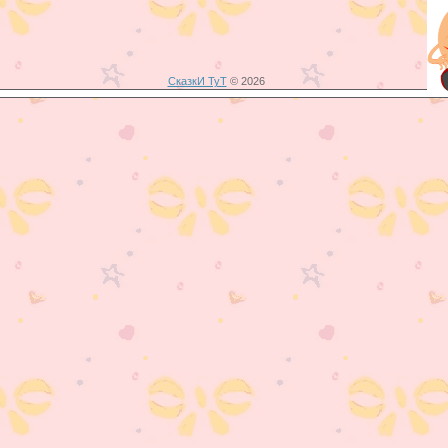
СказкИ ТуТ
© 2026