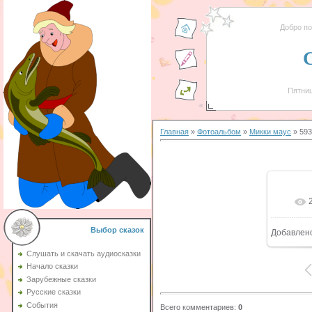
Добро п
Пятниц
Главная
»
Фотоальбом
»
Микки маус
» 593
Выбор сказок
Добавлен
Слушать и скачать аудиосказки
Начало сказки
Зарубежные сказки
Русские сказки
События
Всего комментариев
:
0