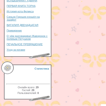
ВОЛШЕБНИКА ГУДВИНА
ПЕРВАЯ КНИГА ТОРНА
История кота Феликса
Синьор Горошек взошёл на
эшафот
ВИГИЛИЯ ДВЕНАДЦАТАЯ
Примирение
О чём разговаривал Жаворонок с
полевым Петушком
ПЕЧАЛЬНОЕ ПРЕВРАЩЕНИЕ
Уход за ногами
Статистика
Онлайн всего:
29
Гостей:
29
Пользователей:
0