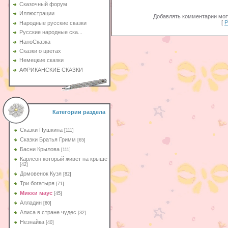
Сказочный форум
Иллюстрации
Добавлять комментарии могу
[
Р
Народные русские сказки
Русские народные ска...
НаноСказка
Сказки о цветах
Немецкие сказки
АФРИКАНСКИЕ СКАЗКИ
Категории раздела
Сказки Пушкина
[111]
Сказки Братья Гримм
[65]
Басни Крылова
[111]
Карлсон который живет на крыше
[42]
Домовенок Кузя
[82]
Три богатыря
[71]
Микки маус
[45]
Алладин
[60]
Aлиса в стране чудес
[32]
Незнайка
[40]