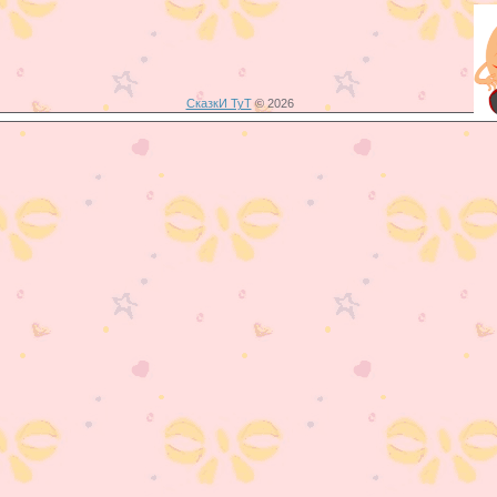
СказкИ ТуТ
© 2026