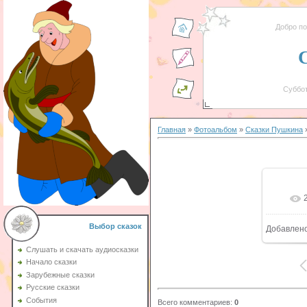
Добро п
Суббот
Главная
»
Фотоальбом
»
Сказки Пушкина
»
Выбор сказок
Добавлен
8
Слушать и скачать аудиосказки
Начало сказки
Зарубежные сказки
Русские сказки
События
Всего комментариев
:
0