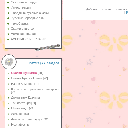
Сказочный форум
Иллюстрации
Добавлять комментарии могу
[
Р
Народные русские сказки
Русские народные ска...
НаноСказка
Сказки о цветах
Немецкие сказки
АФРИКАНСКИЕ СКАЗКИ
Категории раздела
Сказки Пушкина
[111]
Сказки Братья Гримм
[65]
Басни Крылова
[111]
Карлсон который живет на крыше
[42]
Домовенок Кузя
[82]
Три богатыря
[71]
Микки маус
[45]
Алладин
[60]
Aлиса в стране чудес
[32]
Незнайка
[40]