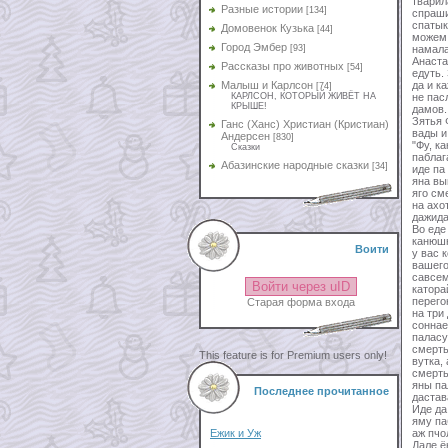
тварил
Разные истории
[134]
спраши
спатык
Домовенок Кузька
[44]
можем 
Город Эмбер
[93]
намала
Анаста
Рассказы про животных
[54]
едуть.
Малыш и Карлсон
да и к
[74]
КАРЛСОН, КОТОРЫЙ ЖИВЁТ НА
не пас
КРЫШЕ!
дамов.
Зятья 
Ганс (Ханс) Христиан (Кристиан)
вады и
Андерсен
[830]
"Фу, к
Сказки
паблаг
Абазинские народные сказки
[34]
иде па
яна вы
яго см
на ахо
дажида
Во еде
канюшн
Воити
у вас 
вашего
савсем
Войти через uID
катора
перего
Старая форма входа
на три
соннае
паласу
смерть
This feature is for Premium users only!
вутка,
смерть
яны па
Последнее прочитанное
дастав
Иде да
яму па
Ежик и Уж
аж пчо
Дале ё