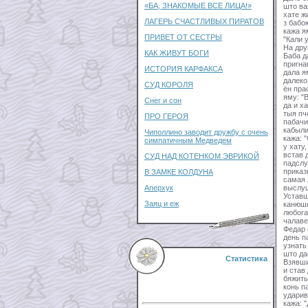
«БА, ЗНАКОМЫЕ ВСЕ ЛИЦА!»
што ва
хате ж
ЛАГЕРЬ СЧАСТЛИВЫХ ПИРАТОВ
з бабо
кажа я
ПРИВЕТ ОТ СЕСТРЫ
"Кали 
На дру
КАК ЖИВУТ БОГИ
Баба д
пригна
ИСТОРИЯ КАРФАКСА
дала я
далеко
СУД КОРОЛЯ
ён пра
яму: "
Снег и сон
да и х
тыя пч
ПРО ГЕРОЯ
пабачи
кабыли
Чиполлино заводит дружбу с очень
кажа: 
симпатичным Медведем
у хату
встав 
СУД НАД КОТЕНКОМ ЭВРИКОЙ
падслу
приказ
В ЗАМКЕ КОЛДУНА
самая 
Аперхук
выслуш
Уставш
Заяц и еж
канюшн
любога
чалаве
Федар 
день п
узнать
што да
Статистика
Взявши
и став
бяжить
конь п
ударив
кажа: 