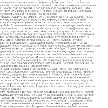
вки' и пчолы. Ишовши ти мала, ти багата, Федар прихо'дя к хате, а в той
ила баба, у якой были двенадцать кабылиц. Вашо'вши у хату и паздаровавшись
ю, Тугарин став яё прасить, штоб яна приняла яго стяречь кабылиц. Баба и
му: "Што ж ты вазьмешь з мене?" Ён кажа: "Аднаго жеребчика". Баба кажа:
устярежешь три дни, то до'бре!" Ён согласився.
гий день Федар устав, умывся, богу памалився да и пагнав кабылиц на луг.
ала яму на снеданье пиражок, а в том пиражку соннае зельё. Тугарин,
вши кабылиц на луг, разпустив их пастись, а сам став ести пиражок, што
му баба. Як паеда'в ён таго пиражка, и заснув, и спав два дни, а кабылицы
 парасходились. На третий день Федара штось[[15 - Что-то.]] начало кусать;
снувся, глядить, аж то тые раки, што ён им икру падялив. Во яны и кажуть
Вставай да шукай кабылиц, а то приде баба, буде тябе беда!" Ён стрепянувся
атев шукать кабылиц; глядить, аж тые вавки', што ён им падялив кости, и
олы, што ён падялив им мед, жануть[[16 - Гонят.]] кабылиц. Тугарин,
вши их, возрадувався, паблагадарив раков, пчол и вавко'в да и пагнав
ц дадому. Баба, убачивши, што Федар жане кабылиц, вышла яму навстречу да и
"Счастлив жа ты, што устярег, а то была бы тябе беда!" А дале привяла яго
, дала яму есть, а сама пашла у канюшню да кабылиц. Федар ти ев, ти не ев,
да и пашов и, пришовши да канюшни, так што баба яго не бачила, став
ха'ть, што баба будя рабить. Яна взяла жалезный прут, стала бить кабылиц,
ывать, штоб усе яны дазавтра[[17 - До завтрева.]] привяли па жеребёнку, а
лучшая штоб привяла каростливага, штоб Тугарин не узнав, где лучший. Ён,
авши все ета, пашов у хату и лёг спать.
и назавтра рана, Федар став требовать у бабы платы; яна павяла яго в
ю и паказывая жеребят, што ночью привяли кабылицы, да и кажа: "Выбирай
!" Федар, узнавши таго канька, павёв[[18 - Повел.]]; во ён и кажа Тугарину
часким голасам: "Дай мини три зари папастись на расе, тагда павядеш!"
сагласився. Як папасся той канёк день, став насить вполдерева, на другий
аверх дерева, на третий па паднебесью, да такий став красивый, што и
 нельзя. Севши на таго каня, Федар паехав да зятьёв. Яны яму дали каменёк,
стали на остраве.
 яго, ён паехав в той лес, где жила Анастасия. Приехавши в лес, ён паехав
 дажидацца яё у крыницы. Ти мала, ти багата ждавши, глядить, аж Анастасия
 па ваду'. Ён яё узяв, пасадив на каня и як ударить яго па крутым бедрам,
анёс паверх дерева. Змей, бывши на ахоте, убачив, што Анастасия утякая,
 и свайго каня и палятев даганять; яго конь лятить паверх дерева да и
"Дагнать мы дагоним, бо у Тугарина мой меньший брат, да Анастасии не