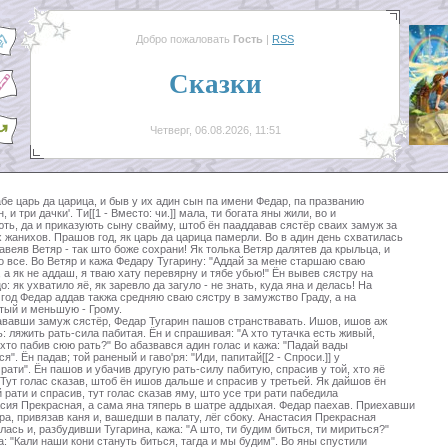
Добро пожаловать
Гость
|
RSS
Сказки
Четверг, 06.08.2026, 11:51
бе царь да царица, и быв у их адин сын па имени Федар, па празванию
, и три дачки'. Ти[[1 - Вместо: чи.]] мала, ти богата яны жили, во и
ть, да и приказують сыну свайму, штоб ён пааддавав сястёр сваих замуж за
 жанихов. Прашов год, як царь да царица памерли. Во в адин день схватилась
завеяв Ветяр - так што боже сохрани! Як толька Ветяр далятев да крыльца, и
о все. Во Ветяр и кажа Федару Тугарину: "Аддай за мене старшаю сваю
, а як не аддаш, я тваю хату перевярну и тябе убью!" Ён вывев сястру на
о: як ухватило яё, як заревло да загуло - не знать, куда яна и делась! На
 год Федар аддав такжа средняю сваю сястру в замужство Граду, а на
тый и меньшую - Грому.
вавши замуж сястёр, Федар Тугарин пашов странствавать. Ишов, ишов аж
ь: ляжить рать-сила пабитая. Ён и спрашивая: "А хто тутачка есть живый,
 хто пабив сюю рать?" Во абазвався адин голас и кажа: "Падай вады
я". Ён падав; той раненый и гаво'ря: "Иди, папитай[[2 - Спроси.]] у
 рати". Ён пашов и убачив другую рать-силу пабитую, спрасив у той, хто яё
 Тут голас сказав, штоб ён ишов дальше и спрасив у третьей. Як дайшов ён
й рати и спрасив, тут голас сказав яму, што усе три рати пабедила
сия Прекрасная, а сама яна тяперь в шатре аддыхая. Федар паехав. Приехавши
ра, привязав каня и, вашедши в палату, лёг сбоку. Анастасия Прекрасная
лась и, разбудивши Тугарина, кажа: "А што, ти будим биться, ти мириться?"
а: "Кали наши кони стануть биться, тагда и мы будим". Во яны спустили