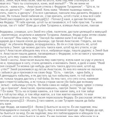
ась, Змей, муж Анастасии, быв на ахоте; конь пад ним спаткнувся. Ён
вая яго: "Чаго ты спаткнувся, коню, мой милый?" - "Як же мини не
аться, - кажа конь, - Анастасия утякла с Федаром Тугарином". - "Што ж, ти
мы их дагнать?" - гаво'ря Змей. Конь кажа: "Можем пшаницы нажать,
тить, паесть и дагнать". Ета все сделавши, паехали яны даганять Федара и
сию. Як толька Змей пабачив их, став кричать, штоб стали; а яны всё сабе
 Змей рассердився да як припудя[[12 - Погнал.]] каня, и дагнав бегляцов,
ажа Федару: "Я табе кричав, штоб ты астанавився; я б табе прастив. Ты мене
лухав, так о'т табе!" Взяв да и убив Тугарина и, взявши Анастасию, паехав
Федаравы, узнавши, што Змей яго убив, палятели, дастали цялющей и живущей
, прилятевши, исцялили и аживили Тугарина. Аживши, Федар кажа зятям сваим:
ак я заснув!" Яны кажуть яму: "Заснув бы навеки кали б не мы!" Ён их
адарив да и пашов изнов да крыницы, где бачив Анастасию. Глядить, аж яна
 ваду': як убачила Федара, возрадувалась. Во ён и став прасить яё, штоб
пытала у Змея: где можно дастать такога каня, штоб яд яго утекти, и где
ерть? Анастасия абещала яму ета и, набравши вады, пашла дадому; а Змей быв
те. Анастасия пашла дамов, пагаваривши с Федарам; а ён астався у крыницы
ться, што яму скажа яго любезная.
 Змей з ахоты. Анастасия вышла яму навстречу, взяла каня за узду и увела в
ю и, пришедши в хату, стала целавать и милавать Змея, а дале и кажа: "Який
коня скорый! Ти можна где-нибудь дастать такога другога каня, штоб ад
 утёк?" Змей разнежився ад ла'сак Анастасии, бо яна яго никали не ласкала,
 забывся да и признався на сваю беду. "Есть, - гаво'ря, - адна баба, у
й двенадцать кабылиц, и як дастать ад тых кабылиц каня, то той майго
ня; толька трудна дастать у той бабы, бо яна таго, хто сяго хоча, нанимая
 дни стярегти кабылиц, а як толька стораж засне (бо баба дае всякаму
 зелье) - кабылицы утякуть. Во баба сама их найдя, а сторажу здяре з спины
' да и прагоня". Анастасия, приласкавшись, гаво'ря Змею: "А где твая
? Ён кажа: "Есть на остраве камень, а в том камне заяц, а в том зайце
 а в той вутке яйцо, в том яйце жавток, а в том жавтке каменёк: то мая
!" Выпытавши всё ета, Анастасия пересказала Федару. Ён рассказав зятям; во
лятели шукать[[13 - Искать.]] таго камня, а сам Тугарин пашов да бабы
ать каня.
 иде Федар, аж вавки'[[14 - Волки.]] бьються за кости. Ён им падялив; яны
благадарили и сказали, што будуть яму в великой пригоде. Иде Федар да иде,
лы бьються за мед. Ён им падялив; яны яго паблагадарили и абещали то ж.
н убачив, што раки бьются за икру. Ён им падялив; яны яму абещали то ж,