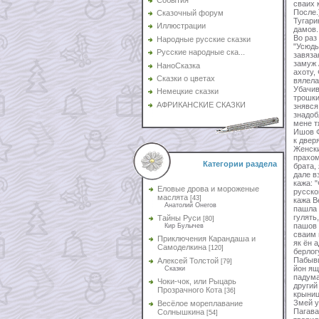
сваих 
После.
Сказочный форум
Тугари
Иллюстрации
дамов.
Во раз
Народные русские сказки
"Усюды
Русские народные ска...
завяза
замуж 
НаноСказка
ахоту,
Сказки о цветах
вялела
Убачив
Немецкие сказки
трошки
АФРИКАНСКИЕ СКАЗКИ
знявся
знадоб
мене т
Ишов Ф
к двер
Женски
прахом
Категории раздела
брата,
дале вз
кажа: 
Еловые дрова и мороженые
русског
маслята
[43]
кажа В
Анатолий Онегов
пашла 
гулять
Тайны Руси
[80]
пашов 
Кир Булычев
сваим 
Приключения Карандаша и
як ён 
Самоделкина
[120]
берлог
Пабывш
Алексей Толстой
[79]
йон ящ
Сказки
падума
Чоки-чок, или Рыцарь
другий
Прозрачного Кота
[36]
крыниц
Змей у
Весёлое мореплавание
Пагава
Солнышкина
[54]