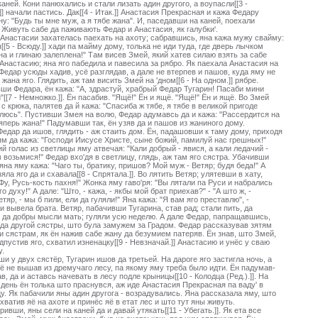
каней. Кони панюхались и стали лизать адин другого, а воупасли[[3 -
]] начали пастись. Дак[[4 - Итак.]] Анастасия Прекрасная и кажа Федару
ну: "Будь ты мне муж, а я тябе жана". И, паседавши на каней, поехали
 Живуть сабе да паживають Федар и Анастасия, як галубки'.
 Анастасии захателась паехать на ахоту; сабравшись, яна кажа мужу свайму:
[[5 - Всюду.]] хади па майму дому, толька не иди туда, где дверь лычком
на и глинаю залеплена!" Там висев Змей, який хатев силаю взять за сабе
Анастасию; яна яго пабедила и павесила за рябро. Як паехала Анастасия на
 Федар усюды хадив, усё разглядав, а дале не втерпев и пашов, куда яму не
 жана яго. Глядить, аж там висить Змей на 'дном[[6 - На одном.]] рябре.
ши Федара, ён кажа: "А, здрастуй, храбрый Федар Тугарин! Пасаби мини
"[[7 - Немножко.]]. Ён пасабив. "Ящё!" Ён и ящё. "Ящё!" Ён и ящё. Во Змей
 с крюка, палятев да й кажа: "Спасиба ж тябе, я тябе в великой пригоде
люсь". Пустивши Змея на волю, Федар адумавсь да и кажа: "Рассердится на
яперь жана!" Падумавши так, ён узяв да и пашов из жаниного дому.
едар да ишов, глядить - аж стаить дом. Ён, падашовши к таму дому, приходя
ям да кажа: "Господи Иисусе Христе, сыне божий, памилуй нас грешных!"
й голас из светлицы яму атвечая: "Кали добрый - явися, а кали ледачий -
 возьмися!" Федар вхо'дя в светлицу, глядь, аж там яго сястра. Убачивши
 яна яму кажа: "Чаго ты, братику, пришов? Мой муж - Ветяр; будя беда!" А
яла яго да и схавала[[8 - Спрятала.]]. Во лятить Ветяр; улятевши в хату,
"Фу, Русь-кость пахня!" Жонка яму гаво'ря: "Вы лятали па Руси и набрались
о духу!" А дале: "Што, - кажа, - якбы мой брат приехав?" - "А што ж, -
етяр, - мы б пили, ели да гуляли!" Яна кажа: "Я вам яго преставлю", -
и вывела брата. Ветяр, пабачивши Тугарина, став рад; стали пить, да
, да добры мысли мать; гуляли усю неделю. А дале Федар, папращавшись,
да другой сястры, што була замужем за Градом. Федар рассказував зятям
и сястрам, як ён нажив сабе жану да безумием патеряв. Ён знав, што Змей,
адпустив яго, схватил изненацку[[9 - Невзначай.]] Анастасию и унёс у сваю
у.
и у двух сястёр, Тугарин ишов да третьей. На дароге яго застигла ночь, а
ё не вышав из дремучаго лесу, па якому яму треба было идти. Ён падумав-
в, да и аставсь начевать в лесу подле крыницы[[10 - Колодца (Ред.).]]. На
 день ён толька што праснувся, аж иде Анастасия Прекрасная па ваду' в
у. Як пабачили яны адин другога - возрадувались. Яна рассказала яму, што
хватив яё на ахоте и принёс яё в етат лес и што тут яны живуть.
ривши, яны сели на каней да и давай утякать[[11 - Убегать.]]. Як ета все