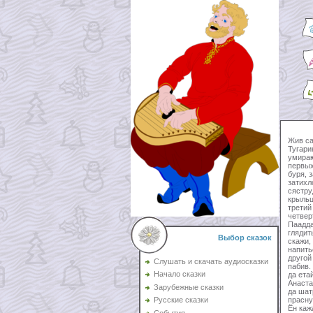
Жив са
Тугарин
умираю
первых
буря, 
затихл
сястру
крыльц
третий
четвер
Паадда
глядит
Выбор сказок
скажи,
напитьс
другой
Слушать и скачать аудиосказки
пабив.
Начало сказки
да ета
Анаста
Зарубежные сказки
да шат
прасну
Русские сказки
Ён каж
События