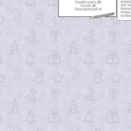
атымеш
Онлайн всего:
20
лоб. З
Гостей:
20
благап
Пользователей:
0
тяперь
па бар