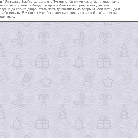
!" Як толька Змей став даганять Тугарина, ён кинув каменёк и папав яму в
мей упав и прапав; а Федар Тугарин и Анастасия Прекрасная даехали
алучна да свайго двара, стали жить да паживать да добры мысли мать, да и
 сабе живуть. Я у гостях у их быв, мед-вино пив; у роти не было', а толька
аде тякло.