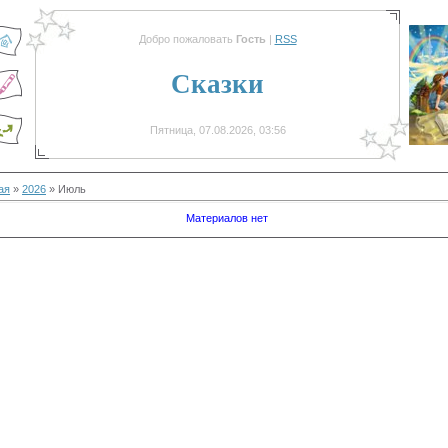
Добро пожаловать
Гость
|
RSS
Сказки
Пятница, 07.08.2026, 03:56
ая
»
2026
»
Июль
Материалов нет