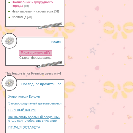
Волшебник изумрудного
города
[45]
Иван царевич и серый волк
[51]
Леопольд
[70]
Воити
Войти через uID
Старая форма входа
This feature is for Premium users only!
Последнее прочитанное
Живописец и Колдун
Заговор родителей грузоперевозки
ВЕСЕЛЫЙ КЛОУН
Как выбрать овальный обеденный
стол: на что обратить внимание
ПТИЧЬЯ ЭСТАФЕТА