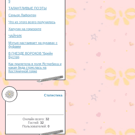
9
ТАЛАНТЛИВЫЕ ПОЭТЫ
Сеньор Лафонтен
Что из этого всего получилось
Хапугин на горизонте
ЧАЙНИК
Мэтью настаивает на рукавах с
буфами
В ГНЕЗДЕ ВОРОКОВ "Брейн
Бустер
Как прилетела в поля Ястребиха и
какая беда стряслась на
Костяничной горке
Статистика
Онлайн всего:
32
Гостей:
32
Пользователей:
0