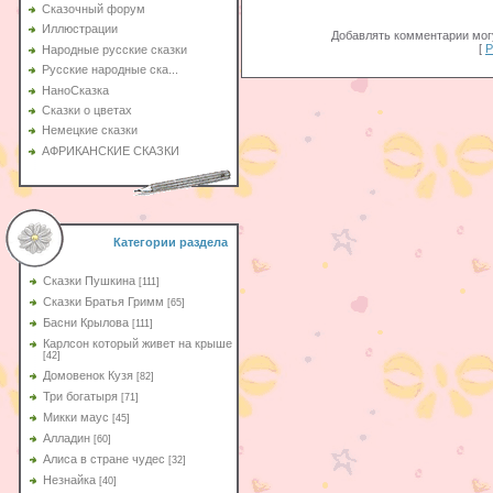
Сказочный форум
Иллюстрации
Добавлять комментарии могу
[
Р
Народные русские сказки
Русские народные ска...
НаноСказка
Сказки о цветах
Немецкие сказки
АФРИКАНСКИЕ СКАЗКИ
Категории раздела
Сказки Пушкина
[111]
Сказки Братья Гримм
[65]
Басни Крылова
[111]
Карлсон который живет на крыше
[42]
Домовенок Кузя
[82]
Три богатыря
[71]
Микки маус
[45]
Алладин
[60]
Aлиса в стране чудес
[32]
Незнайка
[40]