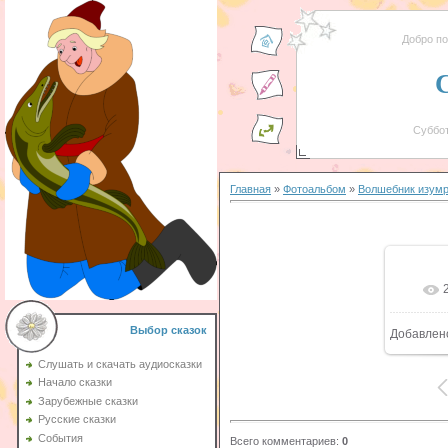
Добро п
Суббот
Главная
»
Фотоальбом
»
Волшебник изумр
Выбор сказок
Добавлен
6
Слушать и скачать аудиосказки
Начало сказки
Зарубежные сказки
Русские сказки
События
Всего комментариев
:
0