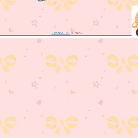
СказкИ ТуТ
© 2026