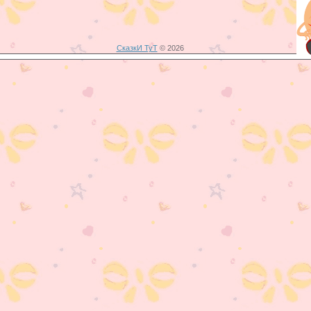
СказкИ ТуТ
© 2026