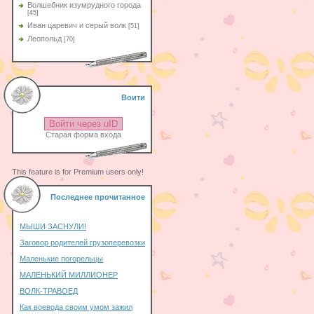
Волшебник изумрудного города
[45]
Иван царевич и серый волк
[51]
Леопольд
[70]
Воити
Войти через uID
Старая форма входа
This feature is for Premium users only!
Последнее прочитанное
МЫШИ ЗАСНУЛИ!
Заговор родителей грузоперевозки
Маленькие погорельцы
МАЛЕНЬКИЙ МИЛЛИОНЕР
ВОЛК-ТРАВОЕД
Как воевода своим умом зажил