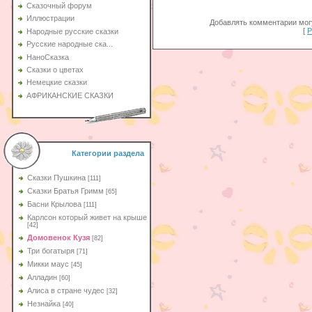
Сказочный форум
Иллюстрации
Добавлять комментарии могу
[
Р
Народные русские сказки
Русские народные ска...
НаноСказка
Сказки о цветах
Немецкие сказки
АФРИКАНСКИЕ СКАЗКИ
Категории раздела
Сказки Пушкина
[111]
Сказки Братья Гримм
[65]
Басни Крылова
[111]
Карлсон который живет на крыше
[42]
Домовенок Кузя
[82]
Три богатыря
[71]
Микки маус
[45]
Алладин
[60]
Aлиса в стране чудес
[32]
Незнайка
[40]