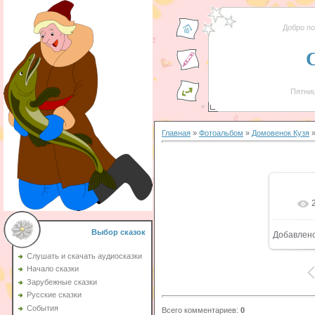
Добро п
Пятниц
Главная
»
Фотоальбом
»
Домовенок Кузя
»
Выбор сказок
Добавлен
Слушать и скачать аудиосказки
Начало сказки
Зарубежные сказки
Русские сказки
События
Всего комментариев
:
0