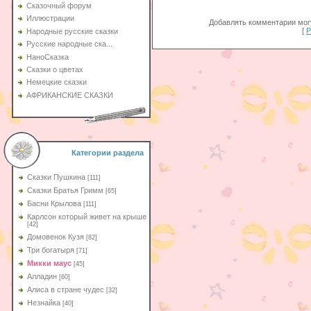
Сказочный форум
Иллюстрации
Добавлять комментарии могу
[
Р
Народные русские сказки
Русские народные ска...
НаноСказка
Сказки о цветах
Немецкие сказки
АФРИКАНСКИЕ СКАЗКИ
Категории раздела
Сказки Пушкина
[111]
Сказки Братья Гримм
[65]
Басни Крылова
[111]
Карлсон который живет на крыше
[42]
Домовенок Кузя
[82]
Три богатыря
[71]
Микки маус
[45]
Алладин
[60]
Aлиса в стране чудес
[32]
Незнайка
[40]