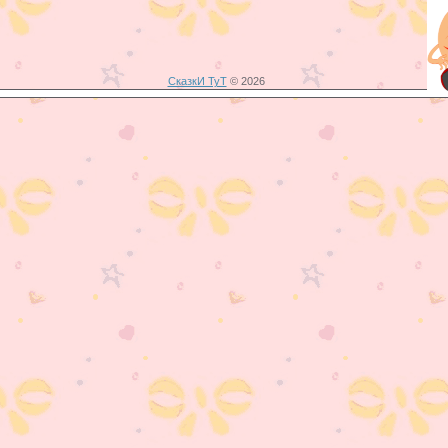
СказкИ ТуТ
© 2026