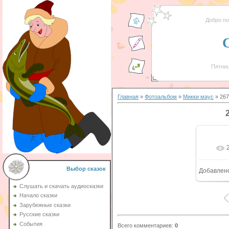
Добро п
Пятниц
Главная
»
Фотоальбом
»
Микки маус
» 267
Выбор сказок
Добавлен
Слушать и скачать аудиосказки
Начало сказки
Зарубежные сказки
Русские сказки
События
Всего комментариев
:
0