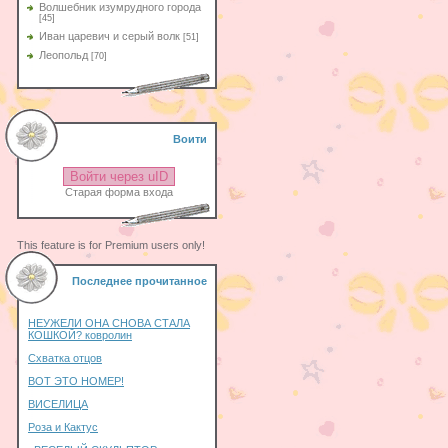
Волшебник изумрудного города
[45]
Иван царевич и серый волк
[51]
Леопольд
[70]
Воити
Войти через uID
Старая форма входа
This feature is for Premium users only!
Последнее прочитанное
НЕУЖЕЛИ ОНА СНОВА СТАЛА
КОШКОЙ? ковролин
Схватка отцов
ВОТ ЭТО НОМЕР!
ВИСЕЛИЦА
Роза и Кактус