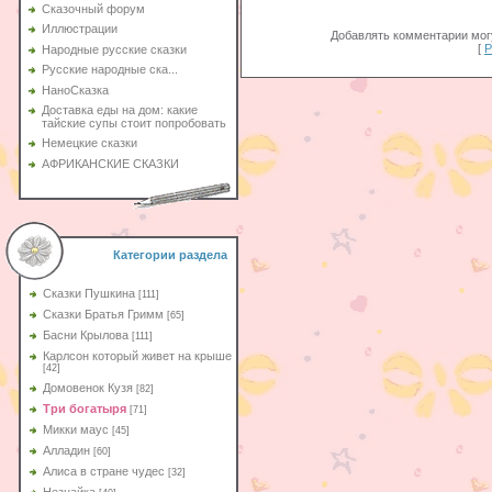
Сказочный форум
Иллюстрации
Добавлять комментарии могу
[
Р
Народные русские сказки
Русские народные ска...
НаноСказка
Доставка еды на дом: какие
тайские супы стоит попробовать
Немецкие сказки
АФРИКАНСКИЕ СКАЗКИ
Категории раздела
Сказки Пушкина
[111]
Сказки Братья Гримм
[65]
Басни Крылова
[111]
Карлсон который живет на крыше
[42]
Домовенок Кузя
[82]
Три богатыря
[71]
Микки маус
[45]
Алладин
[60]
Aлиса в стране чудес
[32]