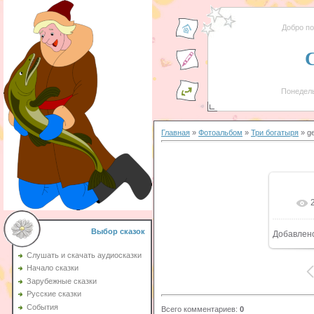
Добро п
Понедель
Главная
»
Фотоальбом
»
Три богатыря
» g
Выбор сказок
Добавлен
Слушать и скачать аудиосказки
Начало сказки
Зарубежные сказки
Русские сказки
События
Всего комментариев
:
0