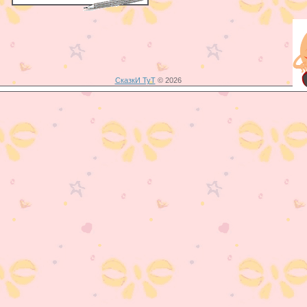
СказкИ ТуТ
© 2026