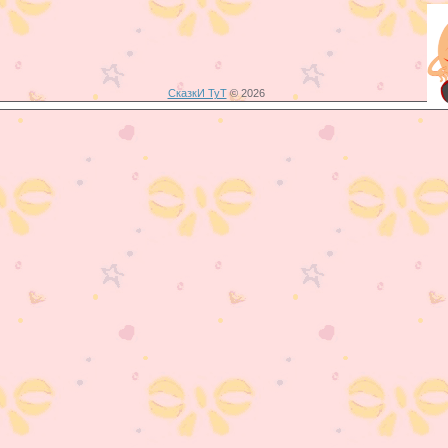
СказкИ ТуТ
© 2026