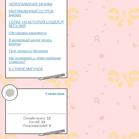
НЕРАЗГАДАННАЯ ЗАГАДКА
РАЗГРАБЛЕННЫЙ ОСТРОВ
адвокат
СОПКА, НА КОТОРОЙ СОШЁЛСЯ
ВЕСЬ МИР
Обстановка накаляется
В медвежьей шкуре печать
визиток
Твоя личность бесценна
Как поздравить с днём рождения
словесно?
В СТРАНЕ МИГУНОВ
Статистика
Онлайн всего:
13
Гостей:
13
Пользователей:
0