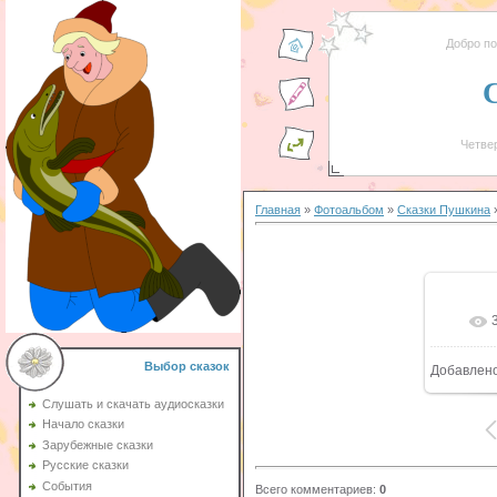
Добро п
Четвер
Главная
»
Фотоальбом
»
Сказки Пушкина
»
Выбор сказок
Добавлен
Слушать и скачать аудиосказки
Начало сказки
Зарубежные сказки
Русские сказки
События
Всего комментариев
:
0