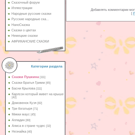
Сказочный форум
Иллюстрации
Добавлять комментарии могу
[
Р
Народные русские сказки
Русские народные ска...
НаноСказка
Сказки о цветах
Немецкие сказки
АФРИКАНСКИЕ СКАЗКИ
Категории раздела
Сказки Пушкина
[111]
Сказки Братья Гримм
[65]
Басни Крылова
[111]
Карлсон который живет на крыше
[42]
Домовенок Кузя
[82]
Три богатыря
[71]
Микки маус
[45]
Алладин
[60]
Aлиса в стране чудес
[32]
Незнайка
[40]