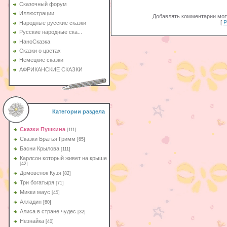
Сказочный форум
Иллюстрации
Добавлять комментарии могу
[
Р
Народные русские сказки
Русские народные ска...
НаноСказка
Сказки о цветах
Немецкие сказки
АФРИКАНСКИЕ СКАЗКИ
Категории раздела
Сказки Пушкина
[111]
Сказки Братья Гримм
[65]
Басни Крылова
[111]
Карлсон который живет на крыше
[42]
Домовенок Кузя
[82]
Три богатыря
[71]
Микки маус
[45]
Алладин
[60]
Aлиса в стране чудес
[32]
Незнайка
[40]