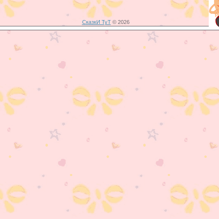
СказкИ ТуТ
© 2026