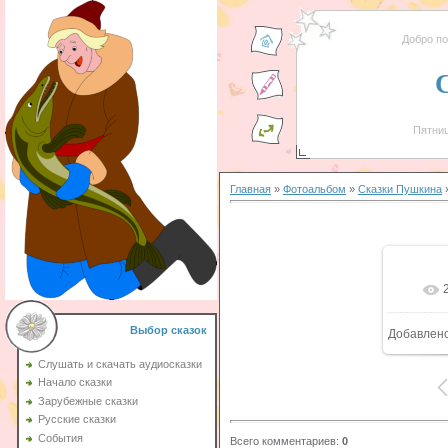
Добро п
Пятниц
Главная
»
Фотоальбом
»
Сказки Пушкина
»
Выбор сказок
Добавлен
Слушать и скачать аудиосказки
Начало сказки
Зарубежные сказки
Русские сказки
События
Всего комментариев
:
0