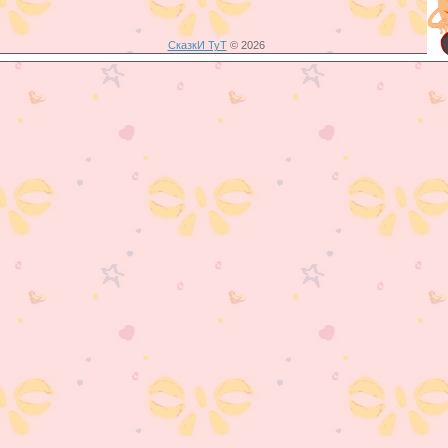
СказкИ ТуТ
© 2026