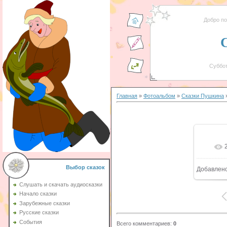
Добро п
Суббот
Главная
»
Фотоальбом
»
Сказки Пушкина
»
Выбор сказок
Добавлен
Слушать и скачать аудиосказки
Начало сказки
Зарубежные сказки
Русские сказки
События
Всего комментариев
:
0