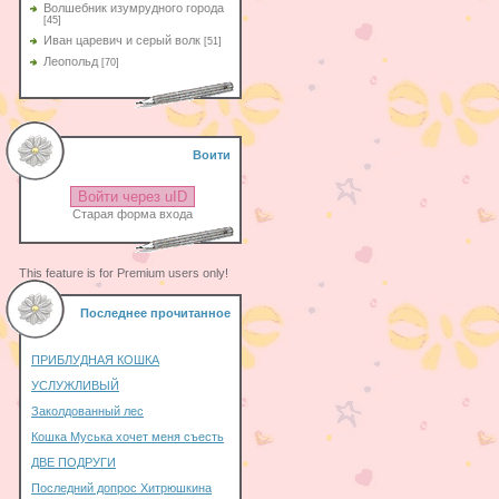
Волшебник изумрудного города
[45]
Иван царевич и серый волк
[51]
Леопольд
[70]
Воити
Войти через uID
Старая форма входа
This feature is for Premium users only!
Последнее прочитанное
ПРИБЛУДНАЯ КОШКА
УСЛУЖЛИВЫЙ
Заколдованный лес
Кошка Муська хочет меня съесть
ДВЕ ПОДРУГИ
Последний допрос Хитрюшкина