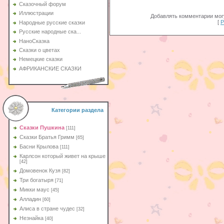
Сказочный форум
Иллюстрации
Добавлять комментарии могу
[
Р
Народные русские сказки
Русские народные ска...
НаноСказка
Сказки о цветах
Немецкие сказки
АФРИКАНСКИЕ СКАЗКИ
Категории раздела
Сказки Пушкина
[111]
Сказки Братья Гримм
[65]
Басни Крылова
[111]
Карлсон который живет на крыше
[42]
Домовенок Кузя
[82]
Три богатыря
[71]
Микки маус
[45]
Алладин
[60]
Aлиса в стране чудес
[32]
Незнайка
[40]