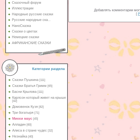
Сказочный форум
Иллюстрации
Добавлять комментарии могу
[
Р
Народные русские сказки
Русские народные ска...
НаноСказка
Сказки о цветах
Немецкие сказки
АФРИКАНСКИЕ СКАЗКИ
Категории раздела
Сказки Пушкина
[111]
Сказки Братья Гримм
[65]
Басни Крылова
[111]
Карлсон который живет на крыше
[42]
Домовенок Кузя
[82]
Три богатыря
[71]
Микки маус
[45]
Алладин
[60]
Aлиса в стране чудес
[32]
Незнайка
[40]