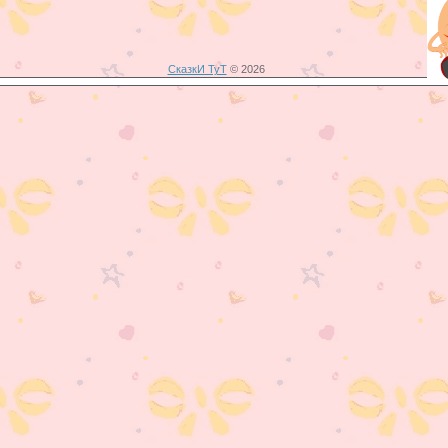
СказкИ ТуТ
© 2026