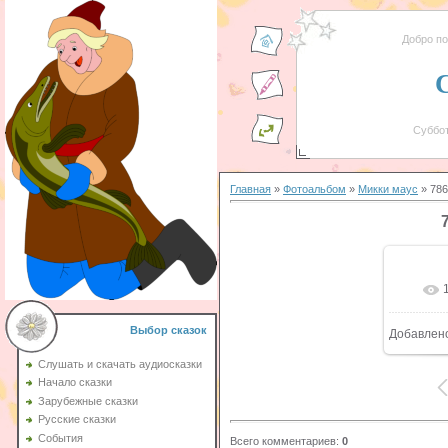
Добро п
Суббот
Главная
»
Фотоальбом
»
Микки маус
» 786
Выбор сказок
Добавлен
Слушать и скачать аудиосказки
Начало сказки
Зарубежные сказки
Русские сказки
События
Всего комментариев
:
0