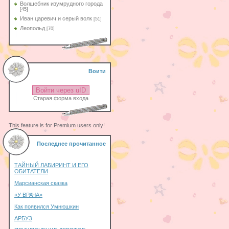
Волшебник изумрудного города
[45]
Иван царевич и серый волк
[51]
Леопольд
[70]
Воити
Войти через uID
Старая форма входа
This feature is for Premium users only!
Последнее прочитанное
ТАЙНЫЙ ЛАБИРИНТ И ЕГО
ОБИТАТЕЛИ
Марсианская сказка
«У ВРАЧА»
Как появился Умнюшкин
АРБУЗ