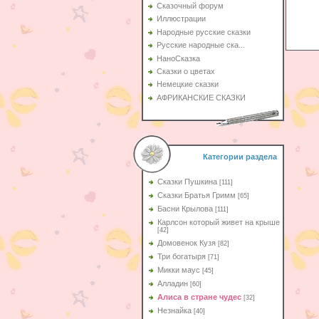
Сказочный форум
Иллюстрации
Народные русские сказки
Русские народные ска...
НаноСказка
Сказки о цветах
Немецкие сказки
АФРИКАНСКИЕ СКАЗКИ
Категории раздела
Сказки Пушкина
[111]
Сказки Братья Гримм
[65]
Басни Крылова
[111]
Карлсон который живет на крыше
[42]
Домовенок Кузя
[82]
Три богатыря
[71]
Микки маус
[45]
Алладин
[60]
Aлиса в стране чудес
[32]
Незнайка
[40]