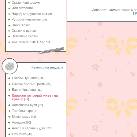
Сказочный форум
Иллюстрации
Добавлять комментарии могу
[
Р
Народные русские сказки
Русские народные ска...
НаноСказка
Сказки о цветах
Немецкие сказки
АФРИКАНСКИЕ СКАЗКИ
Категории раздела
Сказки Пушкина
[111]
Сказки Братья Гримм
[65]
Басни Крылова
[111]
Карлсон который живет на
крыше
[42]
Домовенок Кузя
[82]
Три богатыря
[71]
Микки маус
[45]
Алладин
[60]
Aлиса в стране чудес
[32]
Незнайка
[40]