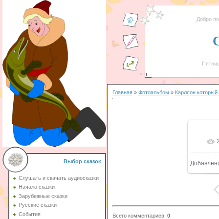
Добро п
Пятниц
Главная
»
Фотоальбом
»
Карлсон который
Выбор сказок
Добавлен
Слушать и скачать аудиосказки
Начало сказки
Зарубежные сказки
Русские сказки
События
Всего комментариев
:
0