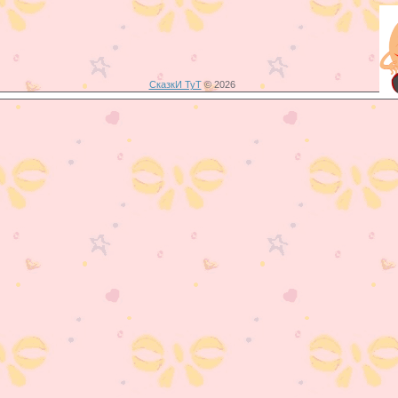
СказкИ ТуТ
© 2026